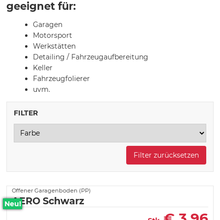
geeignet für:
Garagen
Motorsport
Werkstätten
Detailing / Fahrzeugaufbereitung
Keller
Fahrzeugfolierer
uvm.
FILTER
Filter zurücksetzen
Offener Garagenboden (PP)
AERO Schwarz
Neu!
€
3,96