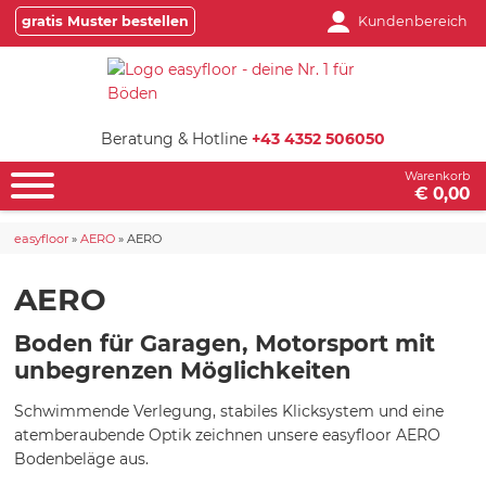
gratis Muster bestellen
Kundenbereich
Beratung & Hotline
+43 4352 506050
Warenkorb
€ 0,00
easyfloor
»
AERO
»
AERO
AERO
Boden für Garagen, Motorsport mit
unbegrenzen Möglichkeiten
Schwimmende Verlegung, stabiles Klicksystem und eine
atemberaubende Optik zeichnen unsere easyfloor AERO
Bodenbeläge aus.