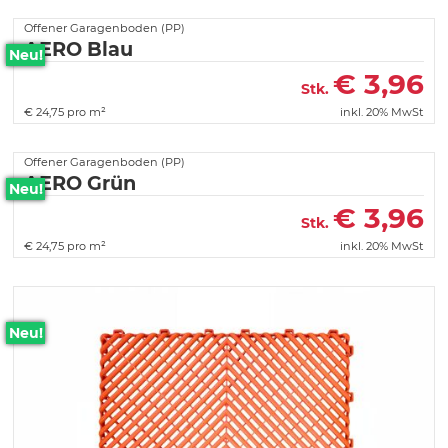
Offener Garagenboden (PP)
AERO Blau
Neu!
€
3,96
Stk.
€
24,75 pro m²
inkl. 20% MwSt
Offener Garagenboden (PP)
AERO Grün
Neu!
€
3,96
Stk.
€
24,75 pro m²
inkl. 20% MwSt
Neu!