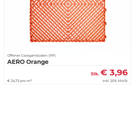
Offener Garagenboden (PP)
AERO Orange
€
3,96
Stk.
€
24,75 pro m²
inkl. 20% MwSt