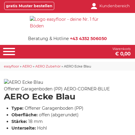
gratis Muster bestellen
Kundenbereich
Beratung & Hotline
+43 4352 506050
Warenkorb
€ 0,00
easyfloor
»
AERO
»
AERO Zubehör
»
AERO Ecke Blau
Offener Garagenboden (PP)
AERO-CORNER-BLUE
AERO Ecke Blau
Type:
Offener Garagenboden (PP)
Oberfläche:
offen (abgerundet)
Stärke:
18 mm
Unterseite:
Hohl