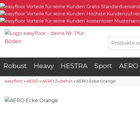
Gratis Standardversand
Höchste Kundenzufrie
kostenloser Musterserv
Robust
Heavy
HESTRA
Sport
AERO
easyfloor
»
AERO
»
AERO Zubehör
»
AERO Ecke Orange