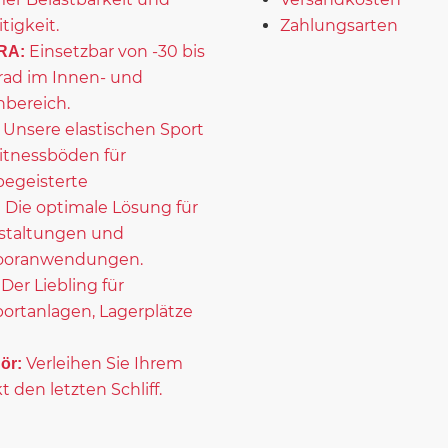
itigkeit.
Zahlungsarten
Einsetzbar von -30 bis
RA:
rad im Innen- und
bereich.
Unsere elastischen Sport
itnessböden für
begeisterte
Die optimale Lösung für
:
staltungen und
ooranwendungen.
Der Liebling für
portanlagen, Lagerplätze
Verleihen Sie Ihrem
ör:
t den letzten Schliff.