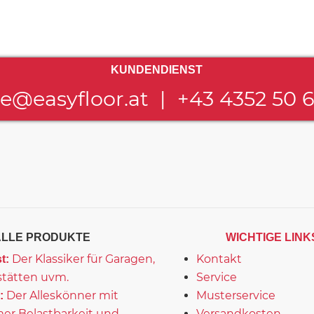
KUNDENDIENST
ce@easyfloor.at
|
+43 4352 50 
ALLE PRODUKTE
WICHTIGE LINK
Der Klassiker für Garagen,
Kontakt
t:
tätten uvm.
Service
Der Alleskönner mit
Musterservice
:
er Belastbarkeit und
Versandkosten