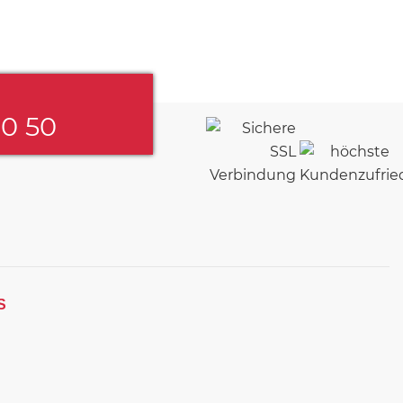
60 50
S