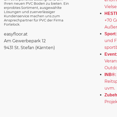
Ihren neuen PVC Boden zu bieten. Ein
Vielse
erprobtes Sortiment, ausgewählte
Lösungen und zuerverlässiger
HEST
Kundenservice machen uns zum
+70 G
Ansprechpartner für PVC der Firma
Fortelock.
Außen
easyfloor.at
Sport:
und F
Am Gewerbepark 12
sport
9431 St. Stefan (Kärnten)
Event
Veran
Outd
INB®:
Reits
uvm.
Zubeh
Projek