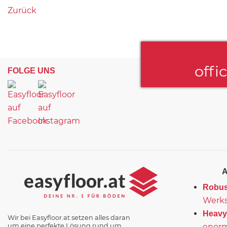
Zurück
offi
FOLGE UNS
Robus
Werks
Heavy
Wir bei Easyfloor.at setzen alles daran
um eine perfekte Lösung rund um
enorm