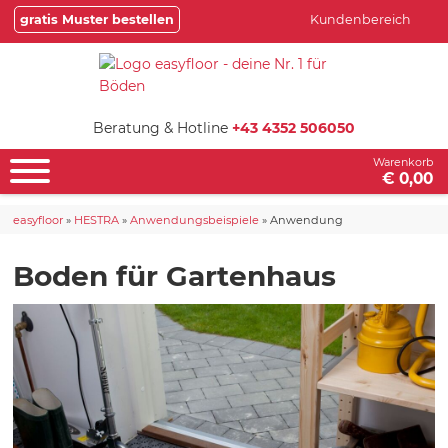
gratis Muster bestellen
Kundenbereich
Beratung & Hotline
+43 4352 506050
Warenkorb
€ 0,00
easyfloor
»
HESTRA
»
Anwendungsbeispiele
»
Anwendung
Boden für Gartenhaus