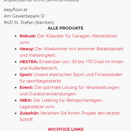
Ansprechpartner für PVC der Firma Fortelock.
easyfloor.at
Am Gewerbepark 12
9431 St. Stefan (Kärnten)
ALLE PRODUKTE
Robust:
Der Klassiker für Garagen, Werkstätten
uvm.
Heavy:
Der Alleskönner mit enormer Belastbarkeit
und Vielseitigkeit.
HESTRA:
Einsetzbar von -30 bis +70 Grad im Innen-
und Außenbereich.
Sport:
Unsere elastischen Sport und Fitnessböden
für sportbegeisterte
Event:
Die optimale Lösung für Veranstaltungen
und Outdooranwendungen.
INB®:
Der Liebling für Reitsportanlagen,
Lagerplätze uvm.
Zubehör:
Verleihen Sie Ihrem Projekt den letzten
Schliff.
WICHTIGE LINKS