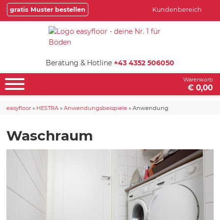
gratis Muster bestellen
Kundenbereich
Beratung & Hotline
+43 4352 506050
Warenkorb
€ 0,00
easyfloor
»
HESTRA
»
Anwendungsbeispiele
»
Anwendung
Waschraum