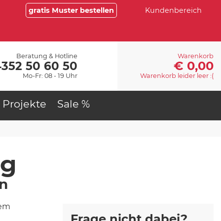
gratis Muster bestellen
Kundenbereich
Beratung & Hotline
Warenkorb
€ 0,00
4352 50 60 50
Mo-Fr: 08 - 19 Uhr
Warenkorb leider leer :(
Projekte
Sale %
ng
en
nem
Frage nicht dabei?