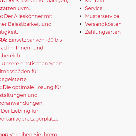
t:
Der Klassiker für Garagen,
Kontakt
tätten uvm.
Service
:
Der Alleskönner mit
Musterservice
er Belastbarkeit und
Versandkosten
itigkeit.
Zahlungsarten
RA:
Einsetzbar von -30 bis
rad im Innen- und
bereich.
:
Unsere elastischen Sport
itnessböden für
begeisterte
:
Die optimale Lösung für
staltungen und
ooranwendungen.
Der Liebling für
portanlagen, Lagerplätze
ör:
Verleihen Sie Ihrem