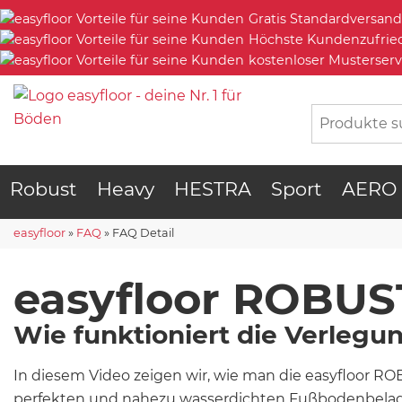
Gratis Standardversand
Höchste Kundenzufrie
kostenloser Musterserv
Robust
Heavy
HESTRA
Sport
AERO
easyfloor
»
FAQ
»
FAQ Detail
easyfloor ROBUS
Wie funktioniert die Verlegu
In diesem Video zeigen wir, wie man die easyfloor R
perfekten und nahezu wasserdichten Fußbodenbelag