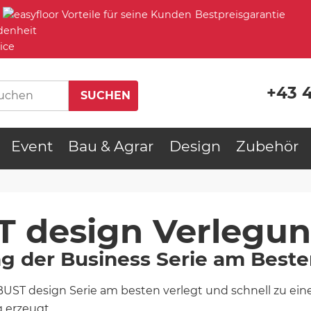
Bestpreisgarantie
denheit
ice
+43 
Event
Bau & Agrar
Design
Zubehör
T design Verlegu
ng der Business Serie am Best
OBUST design Serie am besten verlegt und schnell zu ei
 erzeugt.