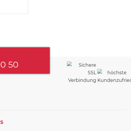
60 50
KS