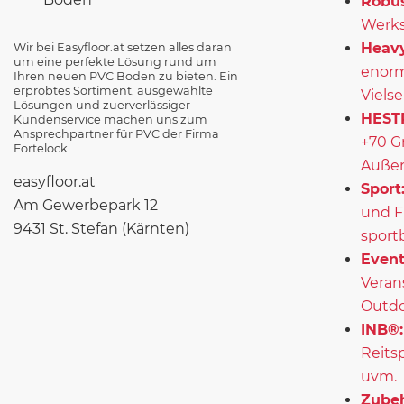
Robus
Werks
Heavy
Wir bei Easyfloor.at setzen alles daran
um eine perfekte Lösung rund um
enorm
Ihren neuen PVC Boden zu bieten. Ein
erprobtes Sortiment, ausgewählte
Vielse
Lösungen und zuerverlässiger
HEST
Kundenservice machen uns zum
Ansprechpartner für PVC der Firma
+70 G
Fortelock.
Außen
easyfloor.at
Sport
Am Gewerbepark 12
und F
9431 St. Stefan (Kärnten)
sport
Event
Veran
Outd
INB®:
Reits
uvm.
Zubeh