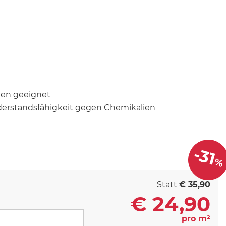
gen geeignet
derstandsfähigkeit gegen Chemikalien
-31
%
Statt
€ 35,90
€
24,90
pro m²