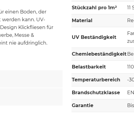
Stückzahl pro 1m²
11
ür einen Boden, der
t werden kann. UV-
Material
Re
esign Klickfliesen für
Fa
werbe, Messe &
UV Beständigkeit
zu
nt nie aufdringlich.
Chemiebeständigkeit
Be
Belastbarkeit
11
Temperaturbereich
-3
Brandschutzklasse
EN
Garantie
Bi