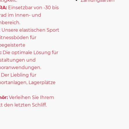
itigkeit.
Zahlungsarten
RA:
Einsetzbar von -30 bis
rad im Innen- und
bereich.
:
Unsere elastischen Sport
itnessböden für
begeisterte
:
Die optimale Lösung für
staltungen und
ooranwendungen.
Der Liebling für
portanlagen, Lagerplätze
ör:
Verleihen Sie Ihrem
t den letzten Schliff.