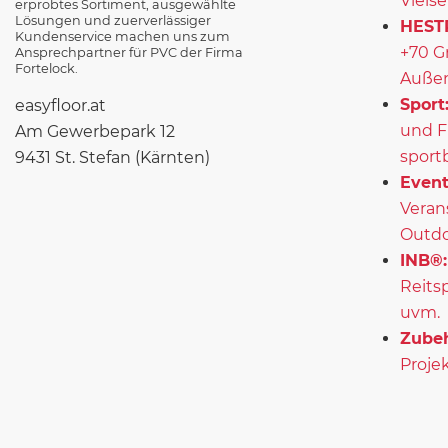
Vielse
erprobtes Sortiment, ausgewählte
Lösungen und zuerverlässiger
HEST
Kundenservice machen uns zum
+70 G
Ansprechpartner für PVC der Firma
Fortelock.
Außen
Sport
easyfloor.at
und F
Am Gewerbepark 12
sport
9431 St. Stefan (Kärnten)
Event
Veran
Outd
INB®:
Reits
uvm.
Zubeh
Projek