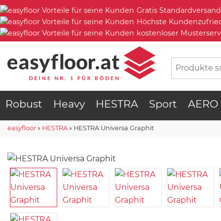
Gratis Standardversand
Höchste Kundenzufrie
kostenloser Musterserv
Robust
Heavy
HESTRA
Sport
AERO
easyfloor
»
HESTRA
»
HESTRA Universa Graphit