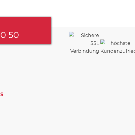
60 50
KS