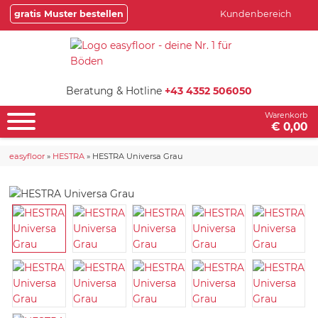
gratis Muster bestellen
Kundenbereich
Beratung & Hotline
+43 4352 506050
Warenkorb
€ 0,00
easyfloor
»
HESTRA
»
HESTRA Universa Grau