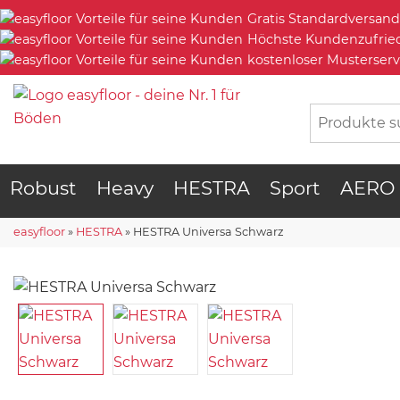
Gratis Standardversand
Höchste Kundenzufrie
kostenloser Musterserv
Robust
Heavy
HESTRA
Sport
AERO
easyfloor
»
HESTRA
»
HESTRA Universa Schwarz