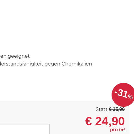
gen geeignet
derstandsfähigkeit gegen Chemikalien
-31
%
Statt
€ 35,90
€
24,90
pro m²