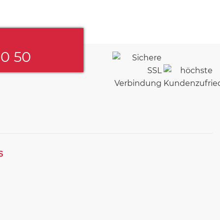
60 50
S