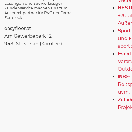
Vielse
Lösungen und zuerverlässiger
HEST
Kundenservice machen uns zum
Ansprechpartner für PVC der Firma
+70 G
Fortelock.
Außen
easyfloor.at
Sport:
Am Gewerbepark 12
und F
9431 St. Stefan (Kärnten)
sport
Event
Veran
Outd
INB®:
Reits
uvm.
Zubeh
Projek