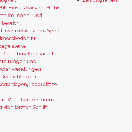
itigkeit.
Zahlungsarten
Einsetzbar von -30 bis
RA:
rad im Innen- und
bereich.
Unsere elastischen Sport
itnessböden für
begeisterte
Die optimale Lösung für
:
staltungen und
ooranwendungen.
Der Liebling für
portanlagen, Lagerplätze
Verleihen Sie Ihrem
ör:
t den letzten Schliff.