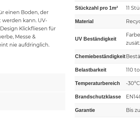
11 St
Stückzahl pro 1m²
ür einen Boden, der
t werden kann. UV-
Recyc
Material
esign Klickfliesen für
Farb
werbe, Messe &
UV Beständigkeit
zusät
nt nie aufdringlich.
Bestä
Chemiebeständigkeit
110 t
Belastbarkeit
-30°C
Temperaturbereich
EN140
Brandschutzklasse
Bis z
Garantie