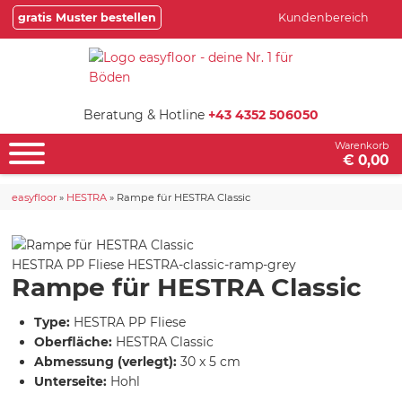
gratis Muster bestellen
Kundenbereich
Beratung & Hotline
+43 4352 506050
Warenkorb
€ 0,00
easyfloor
»
HESTRA
»
Rampe für HESTRA Classic
HESTRA PP Fliese
HESTRA-classic-ramp-grey
Rampe für HESTRA Classic
Type:
HESTRA PP Fliese
Oberfläche:
HESTRA Classic
Abmessung (verlegt):
30 x 5 cm
Unterseite:
Hohl