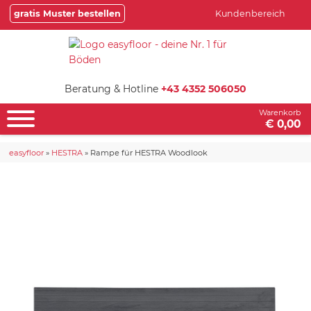
gratis Muster bestellen
Kundenbereich
Beratung & Hotline
+43 4352 506050
Warenkorb
€ 0,00
easyfloor
»
HESTRA
»
Rampe für HESTRA Woodlook