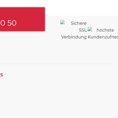
60 50
KS