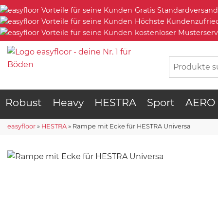
Gratis Standardversand
Höchste Kundenzufrie
kostenloser Musterserv
Robust
Heavy
HESTRA
Sport
AERO
easyfloor
»
HESTRA
»
Rampe mit Ecke für HESTRA Universa