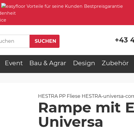
Bestpreisgarantie
denheit
ice
+43 
Event
Bau & Agrar
Design
Zubehör
HESTRA PP Fliese
HESTRA-universa-cor
Rampe mit E
Universa