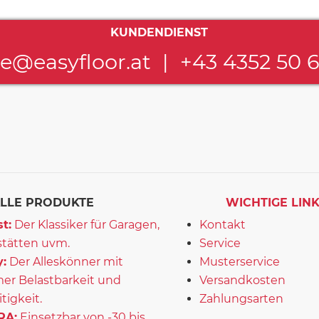
KUNDENDIENST
ce@easyfloor.at
|
+43 4352 50 
LLE PRODUKTE
WICHTIGE LIN
t:
Der Klassiker für Garagen,
Kontakt
tätten uvm.
Service
:
Der Alleskönner mit
Musterservice
er Belastbarkeit und
Versandkosten
itigkeit.
Zahlungsarten
RA:
Einsetzbar von -30 bis