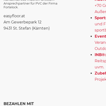
Ansprechpartner für PVC der Firma
+70 G
Fortelock.
Außen
easyfloor.at
Sport
Am Gewerbepark 12
und F
9431 St. Stefan (Kärnten)
sport
Event
Veran
Outd
INB®:
Reits
uvm.
Zubeh
Projek
BEZAHLEN MIT