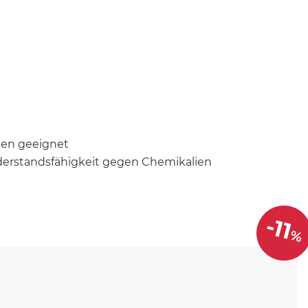
gen geeignet
derstandsfähigkeit gegen Chemikalien
-11
%