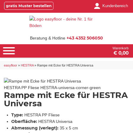
gratis Muster bestellen
Kundenbereich
+43 4352 506050
Beratung & Hotline
Warenkorb
€ 0,00
easyfloor
»
HESTRA
»
Rampe mit Ecke für HESTRA Universa
HESTRA PP Fliese
HESTRA-universa-corner-green
Rampe mit Ecke für HESTRA
Universa
Type:
HESTRA PP Fliese
Oberfläche:
HESTRA Universa
Abmessung (verlegt):
35 x 5 cm