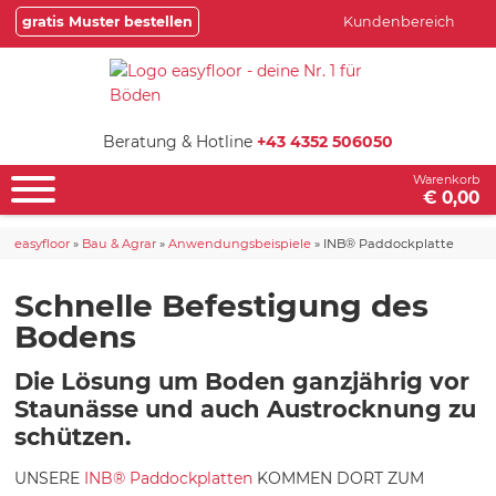
gratis Muster bestellen
Kundenbereich
Beratung & Hotline
+43 4352 506050
Warenkorb
€ 0,00
easyfloor
»
Bau & Agrar
»
Anwendungsbeispiele
»
INB® Paddockplatte
Schnelle Befestigung des
Bodens
Die Lösung um Boden ganzjährig vor
Staunässe und auch Austrocknung zu
schützen.
UNSERE
INB® Paddockplatten
KOMMEN DORT ZUM