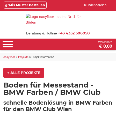
gratis Muster bestellen
Kundenbereich
+43 4352 506050
Beratung & Hotline
Warenkorb
€ 0,00
easyfloor
»
Projekte
»
Projektinformation
< ALLE PROJEKTE
Boden für Messestand -
BMW Farben / BMW Club
schnelle Bodenlösung in BMW Farben
für den BMW Club Wien