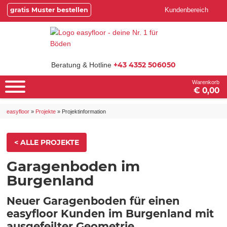
gratis Muster bestellen
Kundenbereich
+43 4352 506050
Beratung & Hotline
Warenkorb
€ 0,00
easyfloor
»
Projekte
»
Projektinformation
< ALLE PROJEKTE
Garagenboden im
Burgenland
Neuer Garagenboden für einen
easyfloor Kunden im Burgenland mit
ausgefeilter Geometrie