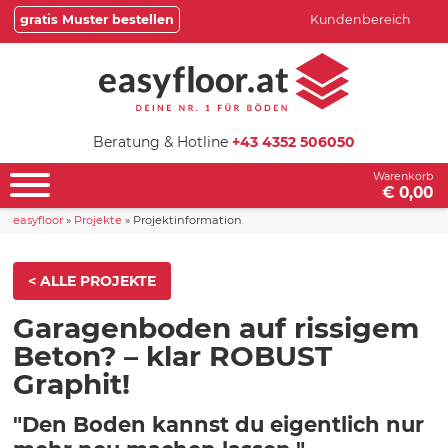
gratis Muster bestellen
Kundenbereich
Beratung & Hotline
+43 4352 506050
Warenkorb
€ 0,00
easyfloor
»
Projekte
»
Projektinformation
< ALLE PROJEKTE
Garagenboden auf rissigem
Beton? – klar ROBUST
Graphit!
"Den Boden kannst du eigentlich nur