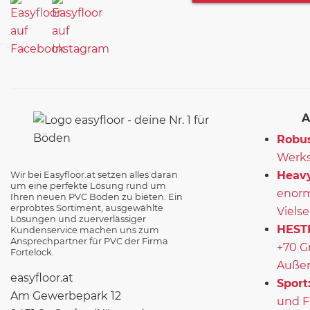
A
Robus
Werks
Heavy
Wir bei Easyfloor.at setzen alles daran
um eine perfekte Lösung rund um
enorm
Ihren neuen PVC Boden zu bieten. Ein
erprobtes Sortiment, ausgewählte
Vielse
Lösungen und zuerverlässiger
HEST
Kundenservice machen uns zum
Ansprechpartner für PVC der Firma
+70 G
Fortelock.
Außen
easyfloor.at
Sport
Am Gewerbepark 12
und F