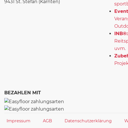
9431 St. Stefan (Kärnten)
sport
Event
Veran
Outd
INB®:
Reits
uvm.
Zubeh
Projek
BEZAHLEN MIT
Impressum
AGB
Datenschutzerklärung
W