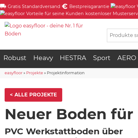
Gratis Standardversand
Bestpreisgarantie
kostenloser Musterserv
Robust
Heavy
HESTRA
Sport
AERO
easyfloor
»
Projekte
»
Projektinformation
< ALLE PROJEKTE
Neuer Boden für
PVC Werkstattboden über