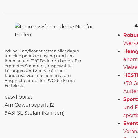
A
Robus
Werks
Heavy
Wir bei Easyfloor.at setzen alles daran
um eine perfekte Lösung rund um
enorm
Ihren neuen PVC Boden zu bieten. Ein
erprobtes Sortiment, ausgewählte
Vielse
Lösungen und zuerverlässiger
HEST
Kundenservice machen uns zum
Ansprechpartner für PVC der Firma
+70 G
Fortelock.
Außen
easyfloor.at
Sport
Am Gewerbepark 12
und F
9431 St. Stefan (Kärnten)
sport
Event
Veran