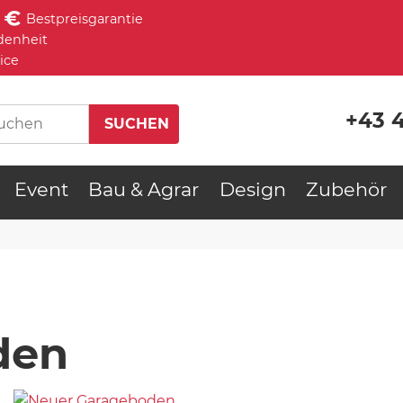
Bestpreisgarantie
denheit
ice
+43 
Event
Bau & Agrar
Design
Zubehör
den