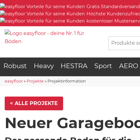
Gratis Standardversand
Höchste Kundenzufrie
kostenloser Musterserv
Robust
Heavy
HESTRA
Sport
AERO
easyfloor
»
Projekte
»
Projektinformation
< ALLE PROJEKTE
Neuer Garagebo