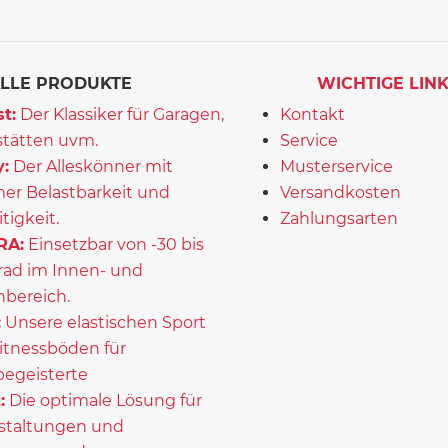
LLE PRODUKTE
WICHTIGE LIN
t:
Der Klassiker für Garagen,
Kontakt
tätten uvm.
Service
:
Der Alleskönner mit
Musterservice
er Belastbarkeit und
Versandkosten
itigkeit.
Zahlungsarten
RA:
Einsetzbar von -30 bis
rad im Innen- und
bereich.
:
Unsere elastischen Sport
itnessböden für
begeisterte
:
Die optimale Lösung für
staltungen und