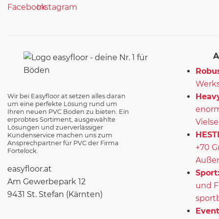
A
Robus
Werks
Heavy
Wir bei Easyfloor.at setzen alles daran
um eine perfekte Lösung rund um
enorm
Ihren neuen PVC Boden zu bieten. Ein
erprobtes Sortiment, ausgewählte
Vielse
Lösungen und zuerverlässiger
HEST
Kundenservice machen uns zum
Ansprechpartner für PVC der Firma
+70 G
Fortelock.
Außen
easyfloor.at
Sport
Am Gewerbepark 12
und F
9431 St. Stefan (Kärnten)
sport
Event