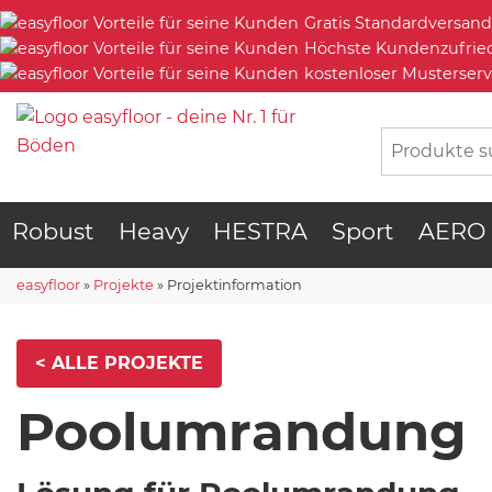
Gratis Standardversand
Höchste Kundenzufrie
kostenloser Musterserv
Robust
Heavy
HESTRA
Sport
AERO
easyfloor
»
Projekte
»
Projektinformation
< ALLE PROJEKTE
Poolumrandung