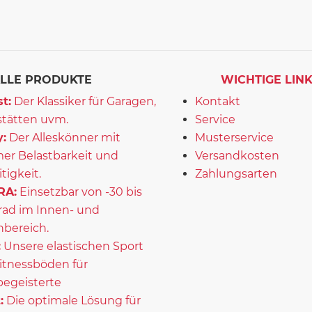
LLE PRODUKTE
WICHTIGE LIN
t:
Der Klassiker für Garagen,
Kontakt
tätten uvm.
Service
:
Der Alleskönner mit
Musterservice
er Belastbarkeit und
Versandkosten
itigkeit.
Zahlungsarten
RA:
Einsetzbar von -30 bis
rad im Innen- und
bereich.
:
Unsere elastischen Sport
itnessböden für
begeisterte
:
Die optimale Lösung für