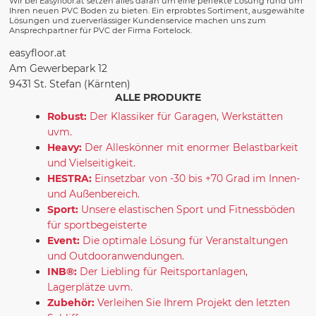
Wir bei Easyfloor.at setzen alles daran um eine perfekte Lösung rund um
Ihren neuen PVC Boden zu bieten. Ein erprobtes Sortiment, ausgewählte
Lösungen und zuerverlässiger Kundenservice machen uns zum
Ansprechpartner für PVC der Firma Fortelock.
easyfloor.at
Am Gewerbepark 12
9431 St. Stefan (Kärnten)
ALLE PRODUKTE
Robust:
Der Klassiker für Garagen, Werkstätten
uvm.
Heavy:
Der Alleskönner mit enormer Belastbarkeit
und Vielseitigkeit.
HESTRA:
Einsetzbar von -30 bis +70 Grad im Innen-
und Außenbereich.
Sport:
Unsere elastischen Sport und Fitnessböden
für sportbegeisterte
Event:
Die optimale Lösung für Veranstaltungen
und Outdooranwendungen.
INB®:
Der Liebling für Reitsportanlagen,
Lagerplätze uvm.
Zubehör:
Verleihen Sie Ihrem Projekt den letzten