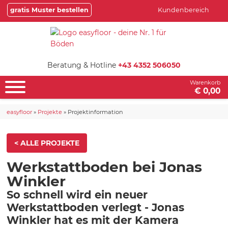
gratis Muster bestellen
Kundenbereich
Beratung & Hotline
+43 4352 506050
Warenkorb
€ 0,00
easyfloor
»
Projekte
»
Projektinformation
< ALLE PROJEKTE
Werkstattboden bei Jonas
Winkler
So schnell wird ein neuer
Werkstattboden verlegt - Jonas
Winkler hat es mit der Kamera