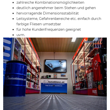
zahlreiche Kombinationsmöglichkeiten
deutlich angenehmer beim Stehen und gehen
hervorragende Dimensionsstabilität
Leitsysteme, Gefahrenbereiche etc. einfach durch
farbige Fliesen umsetzbar
für hohe Kundenfrequenzen geeignet
uvm.