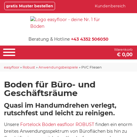
gratis Muster bestellen
Kundenbereich
Beratung & Hotline
+43 4352 506050
Warenkorb
€ 0,00
easyfloor
»
Robust
»
Anwendungsbeispiele
»
PVC Fliesen
Boden für Büro- und
Geschäftsräume
Quasi im Handumdrehen verlegt,
rutschfest und leicht zu reinigen.
Unsere
Fortelock Böden easfloor ROBUST
finden ein enorm
breites Anwendungsspektrum von Büroflächen bis hin zu