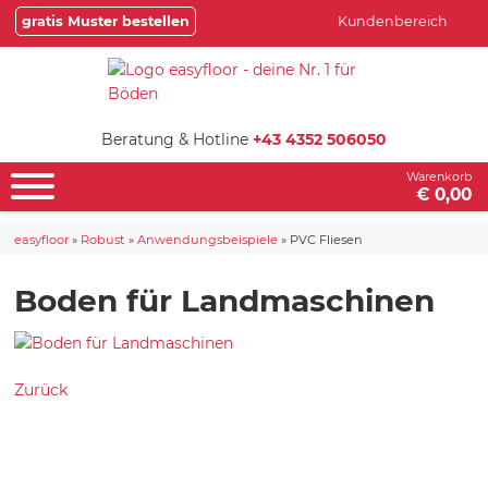
gratis Muster bestellen
Kundenbereich
Beratung & Hotline
+43 4352 506050
Warenkorb
€ 0,00
easyfloor
»
Robust
»
Anwendungsbeispiele
»
PVC Fliesen
Boden für Landmaschinen
Zurück