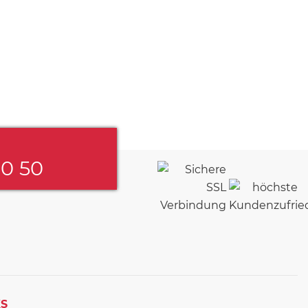
60 50
KS