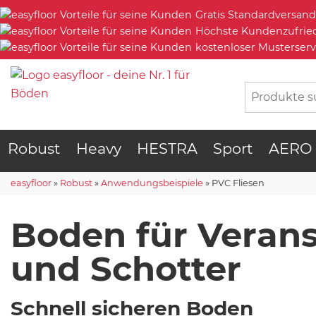
Gratis Standardversand
Höchste Kundenzufrie
kostenloser Musterserv
Robust
Heavy
HESTRA
Sport
AERO
easyfloor
»
Robust
»
Anwendungsbeispiele
»
PVC Fliesen
Boden für Veran
und Schotter
Schnell sicheren Boden