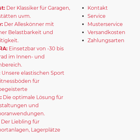
t:
Der Klassiker für Garagen,
Kontakt
tätten uvm.
Service
:
Der Alleskönner mit
Musterservice
er Belastbarkeit und
Versandkosten
itigkeit.
Zahlungsarten
RA:
Einsetzbar von -30 bis
rad im Innen- und
bereich.
:
Unsere elastischen Sport
itnessböden für
begeisterte
:
Die optimale Lösung für
staltungen und
ooranwendungen.
Der Liebling für
portanlagen, Lagerplätze