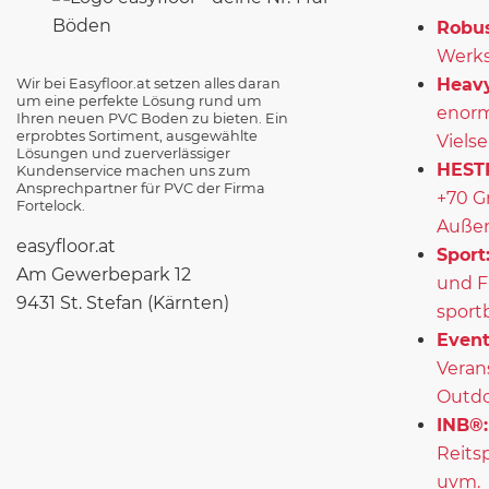
Robus
Werks
Heavy
Wir bei Easyfloor.at setzen alles daran
um eine perfekte Lösung rund um
enorm
Ihren neuen PVC Boden zu bieten. Ein
erprobtes Sortiment, ausgewählte
Vielse
Lösungen und zuerverlässiger
HEST
Kundenservice machen uns zum
Ansprechpartner für PVC der Firma
+70 G
Fortelock.
Außen
easyfloor.at
Sport
Am Gewerbepark 12
und F
9431 St. Stefan (Kärnten)
sport
Event
Veran
Outd
INB®:
Reits
uvm.