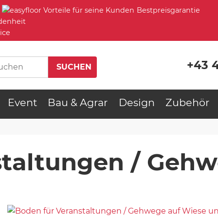
Bestpreisgarantie
denheit
ice
+43 
Event
Bau & Agrar
Design
Zubehör
staltungen / Gehw