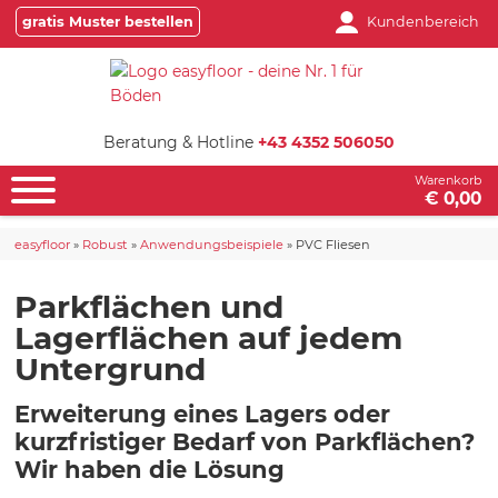
gratis Muster bestellen
Kundenbereich
Beratung & Hotline
+43 4352 506050
Warenkorb
€ 0,00
easyfloor
»
Robust
»
Anwendungsbeispiele
»
PVC Fliesen
Parkflächen und
Lagerflächen auf jedem
Untergrund
Erweiterung eines Lagers oder
kurzfristiger Bedarf von Parkflächen?
Wir haben die Lösung