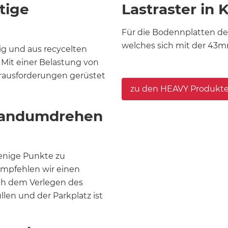
tige
Lastraster in
Für die Bodennplatten der
welches sich mit der 43mm
tig und aus recycelten
r. Mit einer Belastung von
Herausforderungen gerüstet
zu den HEAVY Produkt
 Handumdrehen
wenige Punkte zu
mpfehlen wir einen
ch dem Verlegen des
llen und der Parkplatz ist