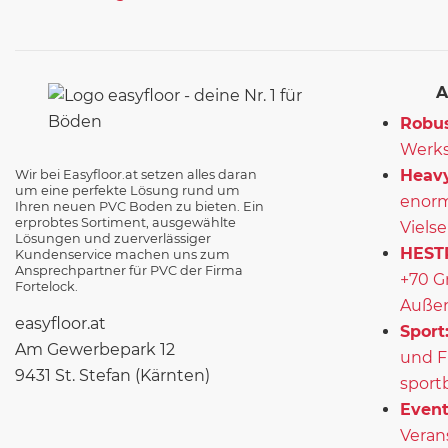
A
Robus
Werks
Heavy
Wir bei Easyfloor.at setzen alles daran
um eine perfekte Lösung rund um
enorm
Ihren neuen PVC Boden zu bieten. Ein
erprobtes Sortiment, ausgewählte
Vielse
Lösungen und zuerverlässiger
HEST
Kundenservice machen uns zum
Ansprechpartner für PVC der Firma
+70 G
Fortelock.
Außen
easyfloor.at
Sport
Am Gewerbepark 12
und F
9431 St. Stefan (Kärnten)
sport
Event
Veran