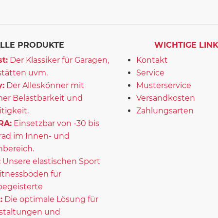
LLE PRODUKTE
WICHTIGE LIN
t:
Der Klassiker für Garagen,
Kontakt
tätten uvm.
Service
:
Der Alleskönner mit
Musterservice
er Belastbarkeit und
Versandkosten
itigkeit.
Zahlungsarten
RA:
Einsetzbar von -30 bis
rad im Innen- und
bereich.
:
Unsere elastischen Sport
itnessböden für
begeisterte
:
Die optimale Lösung für
staltungen und