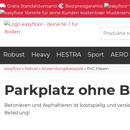
Gratis Standardversand
Bestpreisgarantie
kostenloser Musterserv
Robust
Heavy
HESTRA
Sport
AERO
easyfloor
»
Robust
»
Anwendungsbeispiele
»
PVC Fliesen
Parkplatz ohne 
Betonieren und Asphaltieren ist kostspielig und versi
Belastung!