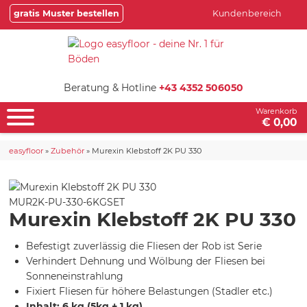
gratis Muster bestellen
Kundenbereich
Beratung & Hotline
+43 4352 506050
Warenkorb
€ 0,00
easyfloor
»
Zubehör
»
Murexin Klebstoff 2K PU 330
MUR2K-PU-330-6KGSET
Murexin Klebstoff 2K PU 330
Befestigt zuverlässig die Fliesen der Rob ist Serie
Verhindert Dehnung und Wölbung der Fliesen bei
Sonneneinstrahlung
Fixiert Fliesen für höhere Belastungen (Stadler etc.)
Inhalt: 6 kg (5kg + 1 kg)