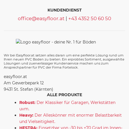
KUNDENDIENST
office@easyfloor.at
|
+43 4352 50 60 50
Wir bei Easyfloor.at setzen alles daran um eine perfekte Lösung rund um
Ihren neuen PVC Boden zu bieten. Ein erprobtes Sortiment, ausgewählte
Lösungen und zuerverlässiger Kundenservice machen uns zum
Ansprechpartner für PVC der Firma Fortelock.
easyfloor.at
Am Gewerbepark 12
9431 St. Stefan (Kärnten)
ALLE PRODUKTE
Robust:
Der Klassiker für Garagen, Werkstätten
uvm.
Heavy:
Der Alleskönner mit enormer Belastbarkeit
und Vielseitigkeit.
HESTRA:
Einsetzbar von -30 bis +70 Grad im Innen-