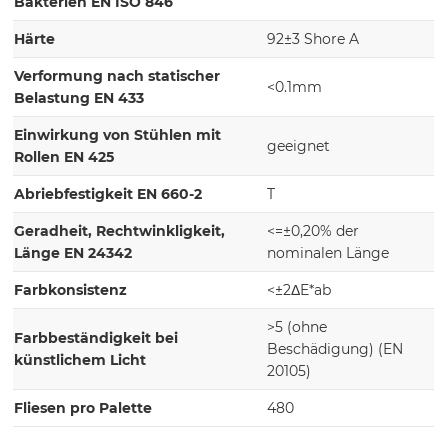
Bakterien EN ISO 846
Härte
92±3 Shore A
Verformung nach statischer
<0.1mm
Belastung EN 433
Einwirkung von Stühlen mit
geeignet
Rollen EN 425
Abriebfestigkeit EN 660-2
T
Geradheit, Rechtwinkligkeit,
<=±0,20% der
Länge EN 24342
nominalen Länge
Farbkonsistenz
<±2ΔE*ab
>5 (ohne
Farbbeständigkeit bei
Beschädigung) (EN
künstlichem Licht
20105)
Fliesen pro Palette
480