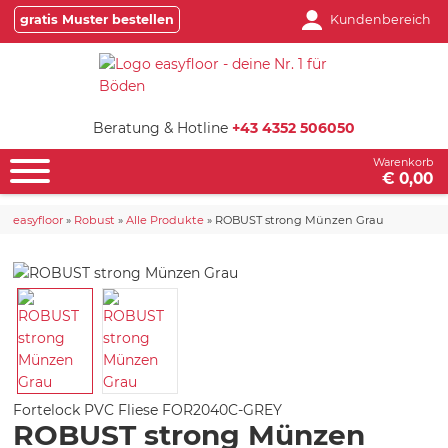
gratis Muster bestellen
Kundenbereich
Beratung & Hotline
+43 4352 506050
Warenkorb
€ 0,00
easyfloor
»
Robust
»
Alle Produkte
»
ROBUST strong Münzen Grau
Fortelock PVC Fliese
FOR2040C-GREY
ROBUST strong Münzen