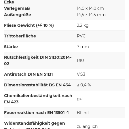
Ecke
Verlegemaß
14,0 x 14,0 cm
Außengröße
14,5 × 14,5 mm
Fliese Gewicht (+/- 10 %)
2,2 kg
Trittoberfläche
PVC
Stärke
7 mm
Rutschfestigkeit DIN 51130:2014-
R10
02
Antirutsch DIN EN 51131
VG3
Dimensionsstabilität BS EN 434
≤ 0,4 %
Chemikalienbeständigkeit nach
gut
EN 423
Feuerreaktion nach EN 13501 -1
Bfl -s1
Widerstandsfähigkeit gegen
zulänglich