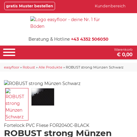
gratis Muster bestellen
Kundenbereich
Beratung & Hotline
+43 4352 506050
Warenkorb
€ 0,00
easyfloor
»
Robust
»
Alle Produkte
»
ROBUST strong Münzen Schwarz
Fortelock PVC Fliese
FOR2040C-BLACK
ROBUST strong Münzen