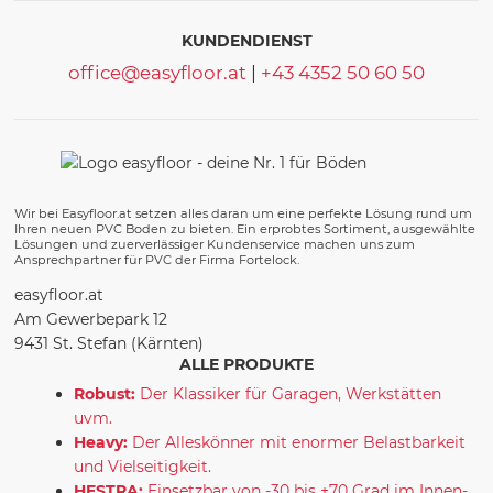
KUNDENDIENST
office@easyfloor.at
|
+43 4352 50 60 50
Wir bei Easyfloor.at setzen alles daran um eine perfekte Lösung rund um
Ihren neuen PVC Boden zu bieten. Ein erprobtes Sortiment, ausgewählte
Lösungen und zuerverlässiger Kundenservice machen uns zum
Ansprechpartner für PVC der Firma Fortelock.
easyfloor.at
Am Gewerbepark 12
9431 St. Stefan (Kärnten)
ALLE PRODUKTE
Robust:
Der Klassiker für Garagen, Werkstätten
uvm.
Heavy:
Der Alleskönner mit enormer Belastbarkeit
und Vielseitigkeit.
HESTRA:
Einsetzbar von -30 bis +70 Grad im Innen-