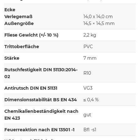
Ecke
Verlegemaß
14,0 x 14,0 cm
Außengröße
14,5 × 14,5 mm
Fliese Gewicht (+/- 10 %)
2,2 kg
Trittoberfläche
PVC
Stärke
7 mm
Rutschfestigkeit DIN 51130:2014-
R10
02
Antirutsch DIN EN 51131
VG3
Dimensionsstabilität BS EN 434
≤ 0,4 %
Chemikalienbeständigkeit nach
gut
EN 423
Feuerreaktion nach EN 13501 -1
Bfl -s1