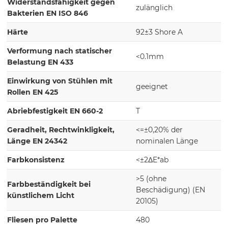
Widerstandsfähigkeit gegen
zulänglich
Bakterien EN ISO 846
Härte
92±3 Shore A
Verformung nach statischer
<0.1mm
Belastung EN 433
Einwirkung von Stühlen mit
geeignet
Rollen EN 425
Abriebfestigkeit EN 660-2
T
Geradheit, Rechtwinkligkeit,
<=±0,20% der
Länge EN 24342
nominalen Länge
Farbkonsistenz
<±2ΔE*ab
>5 (ohne
Farbbeständigkeit bei
Beschädigung) (EN
künstlichem Licht
20105)
Fliesen pro Palette
480