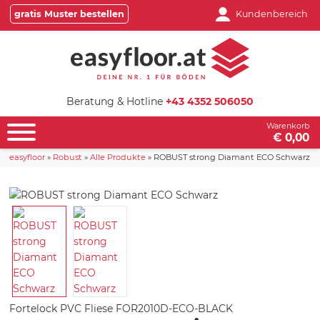
gratis Muster bestellen
Kundenbereich
Beratung & Hotline
+43 4352 506050
Warenkorb
€ 0,00
easyfloor
»
Robust
»
Alle Produkte
»
ROBUST strong Diamant ECO Schwarz
Fortelock PVC Fliese
FOR2010D-ECO-BLACK