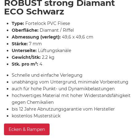
ROBUST strong Diamant
ECO Schwarz
Type:
Fortelock PVC Fliese
Oberfläche:
Diamant / Riffel
Abmessung (verlegt):
49,6 x 49,6 cm
Stärke:
7 mm
Unterseite:
Lüftungskanäle
Gewicht/Stk:
2.2 kg
Stk. pro m²:
4
Schnelle und einfache Verlegung
unabhängig vom Untergrund, minimale Vorbereitung
auch für hohe Punkt- und Dynamikbelastungen
hochwertiges Material mit hoher Widerstandsfähigkeit
gegen Chemikalien
bis 12 Jahre Abnutzungsgarantie vom Hersteller
kostenlos Musterstück
Ecken & Rampen