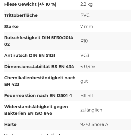
Fliese Gewicht (+/- 10 %)
2,2 kg
Trittoberfläche
PVC
Stärke
7 mm
Rutschfestigkeit DIN 51130:2014-
R10
02
Antirutsch DIN EN 51131
VG3
Dimensionsstabilität BS EN 434
≤ 0,4 %
Chemikalienbeständigkeit nach
gut
EN 423
Feuerreaktion nach EN 13501 -1
Bfl -s1
Widerstandsfähigkeit gegen
zulänglich
Bakterien EN ISO 846
Härte
92±3 Shore A