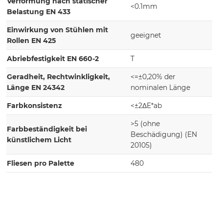
Verformung nach statischer
<0.1mm
Belastung EN 433
Einwirkung von Stühlen mit
geeignet
Rollen EN 425
Abriebfestigkeit EN 660-2
T
Geradheit, Rechtwinkligkeit,
<=±0,20% der
Länge EN 24342
nominalen Länge
Farbkonsistenz
<±2ΔE*ab
>5 (ohne
Farbbeständigkeit bei
Beschädigung) (EN
künstlichem Licht
20105)
Fliesen pro Palette
480