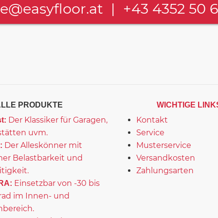
ce@easyfloor.at
|
+43 4352 50 
ALLE PRODUKTE
WICHTIGE LINK
Der Klassiker für Garagen,
Kontakt
t:
tätten uvm.
Service
Der Alleskönner mit
Musterservice
:
er Belastbarkeit und
Versandkosten
itigkeit.
Zahlungsarten
Einsetzbar von -30 bis
RA:
rad im Innen- und
bereich.