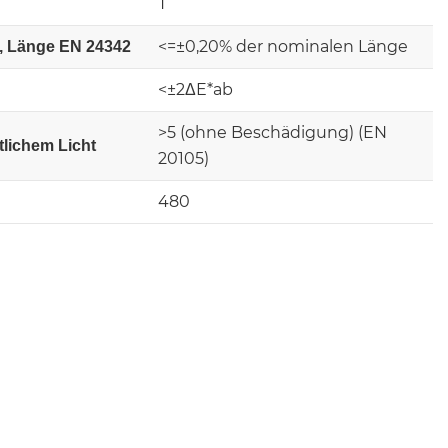
T
<=±0,20% der nominalen Länge
t, Länge EN 24342
<±2ΔE*ab
>5 (ohne Beschädigung) (EN
tlichem Licht
20105)
480