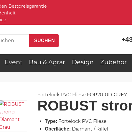
Bestpreisgarantie
denheit
ice
+43
Event
Bau & Agrar
Design
Zubehör
Fortelock PVC Fliese
FOR2010D-GREY
ROBUST stron
Fortelock PVC Fliese
Type:
Diamant / Riffel
Oberfläche: