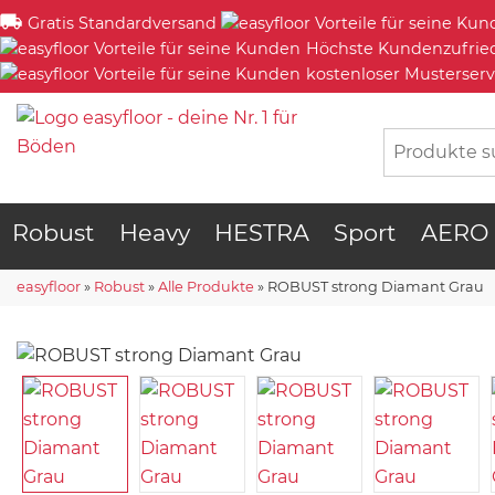
Gratis Standardversand
Höchste Kundenzufrie
kostenloser Musterserv
Robust
Heavy
HESTRA
Sport
AERO
easyfloor
»
Robust
»
Alle Produkte
»
ROBUST strong Diamant Grau