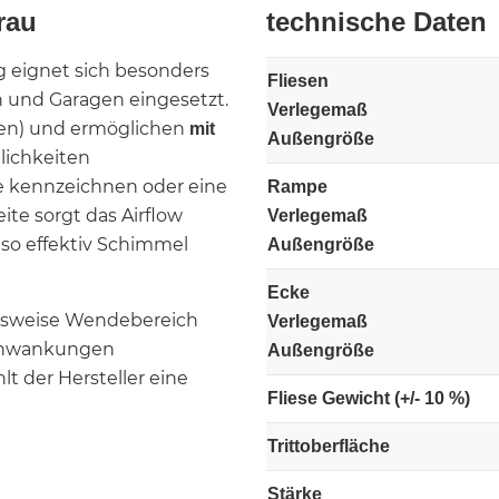
rau
technische Daten
g eignet sich besonders
Fliesen
n und Garagen eingesetzt.
Verlegemaß
gen) und ermöglichen
mit
Außengröße
lichkeiten
re kennzeichnen oder eine
Rampe
seite sorgt das Airflow
Verlegemaß
so effektiv Schimmel
Außengröße
Ecke
elsweise Wendebereich
Verlegemaß
schwankungen
Außengröße
t der Hersteller eine
Fliese Gewicht (+/- 10 %)
Trittoberfläche
Stärke