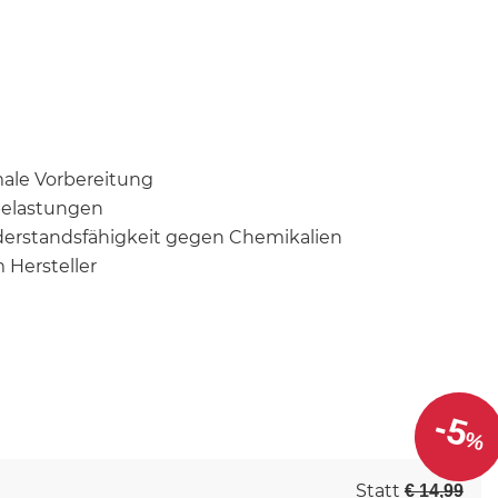
ale Vorbereitung
belastungen
derstandsfähigkeit gegen Chemikalien
 Hersteller
-5
%
Statt
€ 14,99