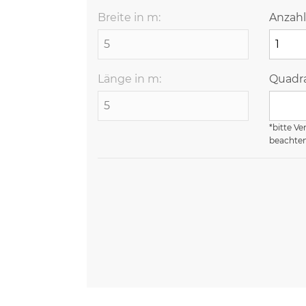
Breite in m:
Anzahl
Länge in m:
Quadra
*bitte Ve
beachte