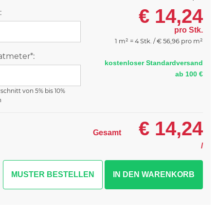
€
14,24
:
pro Stk.
1 m² = 4 Stk. /
€
56,96 pro m²
tmeter*:
kostenloser Standardversand
ab 100 €
rschnitt von 5% bis 10%
n
€
14,24
Gesamt
/
MUSTER BESTELLEN