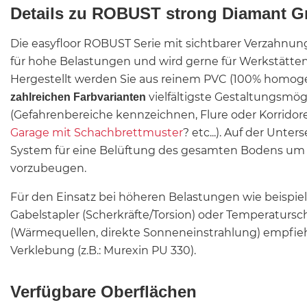
Details zu ROBUST strong Diamant G
Die easyfloor ROBUST Serie mit sichtbarer Verzahnun
für hohe Belastungen und wird gerne für Werkstätte
Hergestellt werden Sie aus reinem PVC (100% homo
vielfältigste Gestaltungsmög
zahlreichen Farbvarianten
(Gefahrenbereiche kennzeichnen, Flure oder Korrido
Garage mit Schachbrettmuster
? etc...). Auf der Unter
System für eine Belüftung des gesamten Bodens um 
vorzubeugen.
Für den Einsatz bei höheren Belastungen wie beispi
Gabelstapler (Scherkräfte/Torsion) oder Temperatur
(Wärmequellen, direkte Sonneneinstrahlung) empfiehl
Verklebung (z.B.: Murexin PU 330).
Verfügbare Oberflächen