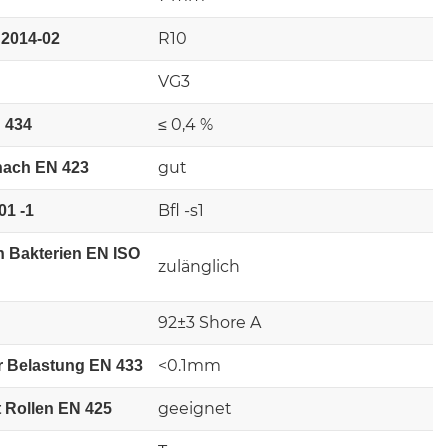
R10
:2014-02
VG3
≤ 0,4 %
 434
gut
nach EN 423
Bfl -s1
01 -1
n Bakterien EN ISO
zulänglich
92±3 Shore A
<0.1mm
r Belastung EN 433
geeignet
 Rollen EN 425