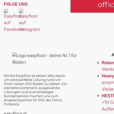
offi
FOLGE UNS
Robus
Werks
Wir bei Easyfloor.at setzen alles daran
Heavy
um eine perfekte Lösung rund um
enorm
Ihren neuen PVC Boden zu bieten. Ein
erprobtes Sortiment, ausgewählte
Vielse
Lösungen und zuerverlässiger
HEST
Kundenservice machen uns zum
Ansprechpartner für PVC der Firma
+70 G
Fortelock.
Außen
easyfloor.at