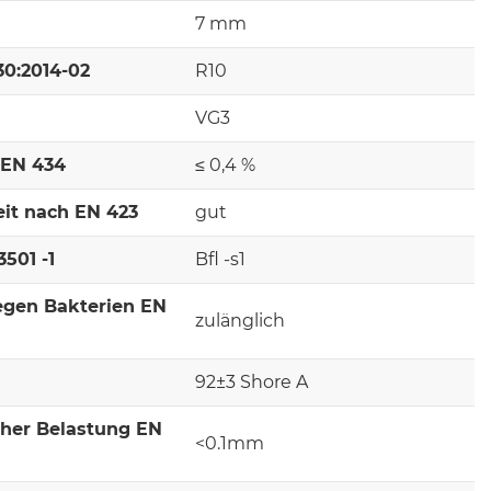
7 mm
30:2014-02
R10
VG3
 EN 434
≤ 0,4 %
it nach EN 423
gut
501 -1
Bfl -s1
egen Bakterien EN
zulänglich
92±3 Shore A
cher Belastung EN
<0.1mm