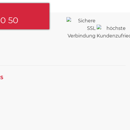
60 50
KS