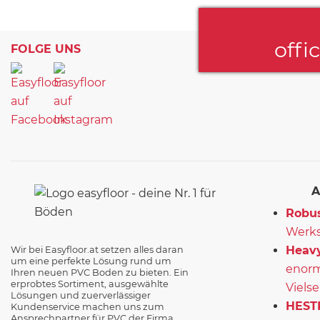
offi
FOLGE UNS
A
Robus
Werks
Heavy
Wir bei Easyfloor.at setzen alles daran
um eine perfekte Lösung rund um
enorm
Ihren neuen PVC Boden zu bieten. Ein
erprobtes Sortiment, ausgewählte
Vielse
Lösungen und zuerverlässiger
HEST
Kundenservice machen uns zum
Ansprechpartner für PVC der Firma