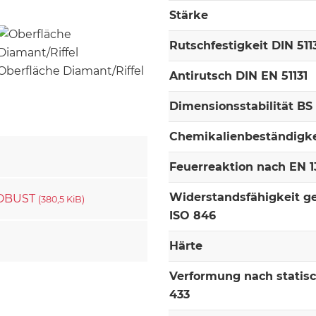
Stärke
Rutschfestigkeit DIN 511
Oberfläche Diamant/Riffel
Antirutsch DIN EN 51131
Dimensionsstabilität BS
Chemikalienbeständigke
Feuerreaktion nach EN 13
Widerstandsfähigkeit g
 ROBUST
(380,5 KiB)
ISO 846
Härte
Verformung nach statis
433