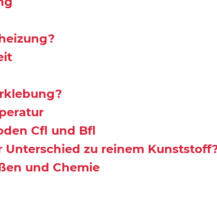
ng
nheizung?
it
rklebung?
peratur
den Cfl und Bfl
 Unterschied zu reinem Kunststoff
ißen und Chemie