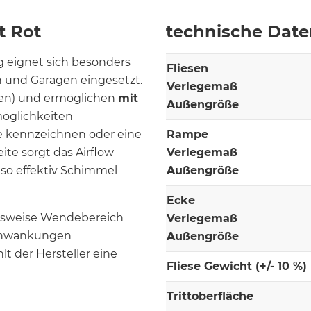
t Rot
technische Dat
g eignet sich besonders
Fliesen
n und Garagen eingesetzt.
Verlegemaß
gen) und ermöglichen
mit
Außengröße
möglichkeiten
re kennzeichnen oder eine
Rampe
seite sorgt das Airflow
Verlegemaß
so effektiv Schimmel
Außengröße
Ecke
elsweise Wendebereich
Verlegemaß
schwankungen
Außengröße
t der Hersteller eine
Fliese Gewicht (+/- 10 %)
Trittoberfläche