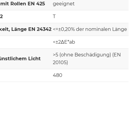
mit Rollen EN 425
geeignet
-2
T
keit, Länge EN 24342
<=±0,20% der nominalen Länge
<±2ΔE*ab
>5 (ohne Beschädigung) (EN
ünstlichem Licht
20105)
480