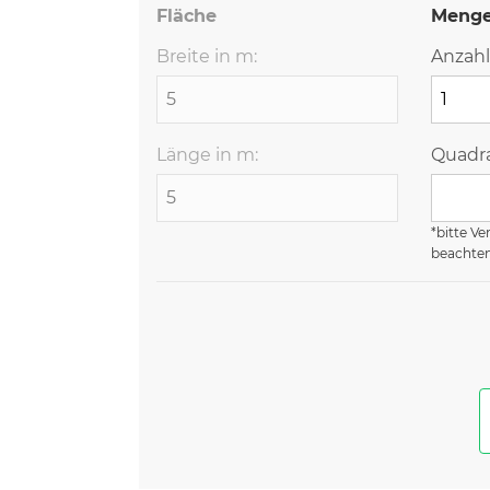
Fläche
Meng
Breite in m:
Anzahl
Länge in m:
Quadra
*bitte Ve
beachte