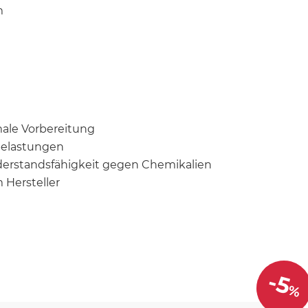
m
ale Vorbereitung
belastungen
derstandsfähigkeit gegen Chemikalien
 Hersteller
-5
%