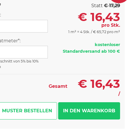
e
Statt
€ 17,29
€
16,43
:
pro Stk.
1 m² = 4 Stk. /
€
65,72 pro m²
tmeter*:
kostenloser
Standardversand ab 100 €
rschnitt von 5% bis 10%
n
€
16,43
Gesamt
/
MUSTER BESTELLEN