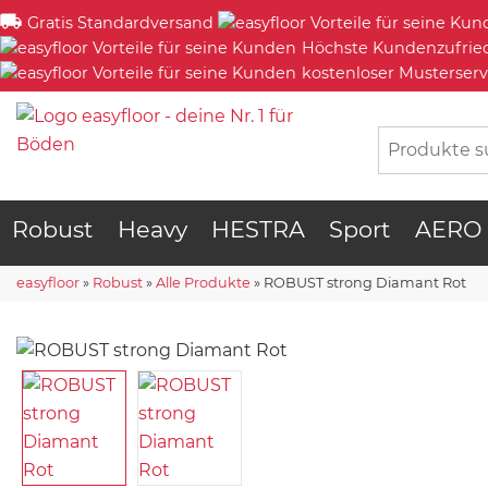
Gratis Standardversand
Höchste Kundenzufrie
kostenloser Musterserv
Robust
Heavy
HESTRA
Sport
AERO
easyfloor
»
Robust
»
Alle Produkte
»
ROBUST strong Diamant Rot