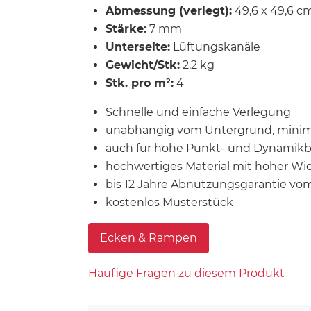
Abmessung (verlegt):
49,6 x 49,6 c
Stärke:
7 mm
Unterseite:
Lüftungskanäle
Gewicht/Stk:
2.2 kg
Stk. pro m²:
4
Schnelle und einfache Verlegung
unabhängig vom Untergrund, minim
auch für hohe Punkt- und Dynamik
hochwertiges Material mit hoher Wi
bis 12 Jahre Abnutzungsgarantie vom
kostenlos Musterstück
Ecken & Rampen
Häufige Fragen zu diesem Produkt