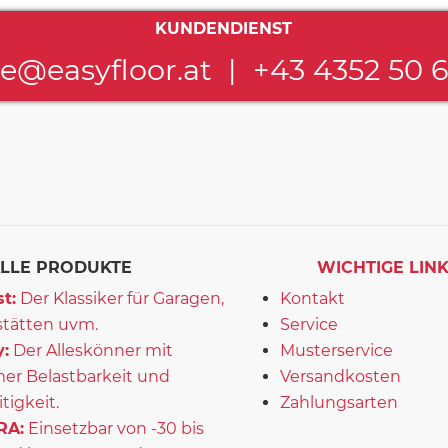
KUNDENDIENST
ce@easyfloor.at
|
+43 4352 50 
LLE PRODUKTE
WICHTIGE LIN
t:
Der Klassiker für Garagen,
Kontakt
tätten uvm.
Service
:
Der Alleskönner mit
Musterservice
er Belastbarkeit und
Versandkosten
itigkeit.
Zahlungsarten
RA:
Einsetzbar von -30 bis