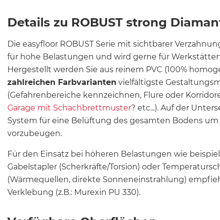
Details zu ROBUST strong Diaman
Die easyfloor ROBUST Serie mit sichtbarer Verzahnun
für hohe Belastungen und wird gerne für Werkstätte
Hergestellt werden Sie aus reinem PVC (100% homo
zahlreichen Farbvarianten
vielfältigste Gestaltungs
(Gefahrenbereiche kennzeichnen, Flure oder Korrido
Garage mit Schachbrettmuster
? etc...). Auf der Unter
System für eine Belüftung des gesamten Bodens um 
vorzubeugen.
Für den Einsatz bei höheren Belastungen wie beispi
Gabelstapler (Scherkräfte/Torsion) oder Temperatur
(Wärmequellen, direkte Sonneneinstrahlung) empfiehl
Verklebung (z.B.: Murexin PU 330).