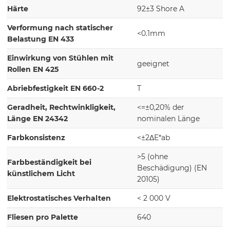
Härte
92±3 Shore A
Verformung nach statischer
<0.1mm
Belastung EN 433
Einwirkung von Stühlen mit
geeignet
Rollen EN 425
Abriebfestigkeit EN 660-2
T
Geradheit, Rechtwinkligkeit,
<=±0,20% der
Länge EN 24342
nominalen Länge
Farbkonsistenz
<±2ΔE*ab
>5 (ohne
Farbbeständigkeit bei
Beschädigung) (EN
künstlichem Licht
20105)
Elektrostatisches Verhalten
< 2 000 V
Fliesen pro Palette
640