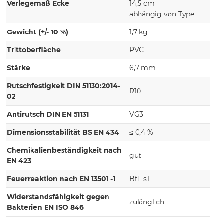
Verlegemaß Ecke
14,5 cm
abhängig von Type
Gewicht (+/- 10 %)
1,7 kg
Trittoberfläche
PVC
Stärke
6,7 mm
Rutschfestigkeit DIN 51130:2014-
R10
02
Antirutsch DIN EN 51131
VG3
Dimensionsstabilität BS EN 434
≤ 0,4 %
Chemikalienbeständigkeit nach
gut
EN 423
Feuerreaktion nach EN 13501 -1
Bfl -s1
Widerstandsfähigkeit gegen
zulänglich
Bakterien EN ISO 846