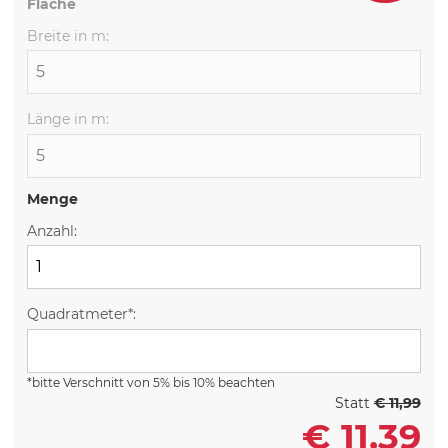
Fläche
Breite in m:
Länge in m:
Menge
Anzahl:
Quadratmeter*:
*bitte Verschnitt von 5% bis 10% beachten
Statt
€ 11,99
€
11,39