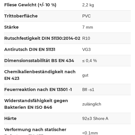
Fliese Gewicht (+/- 10 %)
2,2 kg
Trittoberfläche
PVC
Stärke
7 mm
Rutschfestigkeit DIN 51130:2014-02
R10
Antirutsch DIN EN 51131
VG3
Dimensionsstabilität BS EN 434
≤ 0,4 %
Chemikalienbeständigkeit nach
gut
EN 423
Feuerreaktion nach EN 13501 -1
Bfl -s1
Widerstandsfähigkeit gegen
zulänglich
Bakterien EN ISO 846
Härte
92±3 Shore A
Verformung nach statischer
<0.1mm