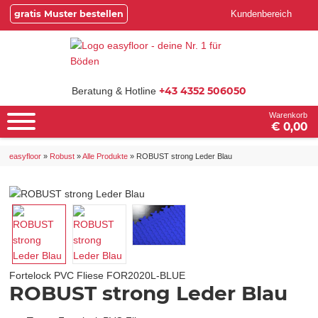
gratis Muster bestellen
Kundenbereich
+43 4352 506050
Beratung & Hotline
Warenkorb
€ 0,00
easyfloor
»
Robust
»
Alle Produkte
»
ROBUST strong Leder Blau
Fortelock PVC Fliese
FOR2020L-BLUE
ROBUST strong Leder Blau