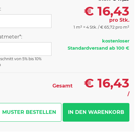
€
16,43
:
pro Stk.
1 m² = 4 Stk. /
€
65,72 pro m²
tmeter*:
kostenloser
Standardversand ab 100 €
rschnitt von 5% bis 10%
n
€
16,43
Gesamt
/
MUSTER BESTELLEN