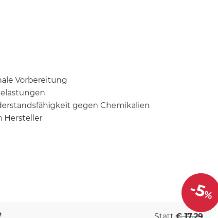
ale Vorbereitung
belastungen
derstandsfähigkeit gegen Chemikalien
 Hersteller
-5
%
e
Statt
€ 17,29