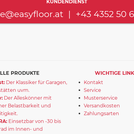
KUNDENDIENST
ce@easyfloor.at
|
+43 4352 50 
LLE PRODUKTE
WICHTIGE LIN
t:
Der Klassiker für Garagen,
Kontakt
tätten uvm.
Service
:
Der Alleskönner mit
Musterservice
er Belastbarkeit und
Versandkosten
itigkeit.
Zahlungsarten
RA:
Einsetzbar von -30 bis
rad im Innen- und