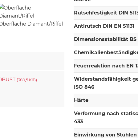
Rutschfestigkeit DIN 511
Oberfläche Diamant/Riffel
Antirutsch DIN EN 51131
Dimensionsstabilität BS
Chemikalienbeständigke
Feuerreaktion nach EN 13
Widerstandsfähigkeit g
 ROBUST
(380,5 KiB)
ISO 846
Härte
Verformung nach statis
433
Einwirkung von Stühlen 