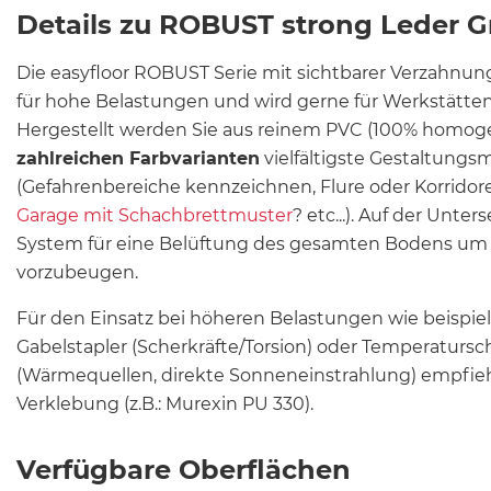
Details zu ROBUST strong Leder G
Die easyfloor ROBUST Serie mit sichtbarer Verzahnun
für hohe Belastungen und wird gerne für Werkstätte
Hergestellt werden Sie aus reinem PVC (100% homo
zahlreichen Farbvarianten
vielfältigste Gestaltungs
(Gefahrenbereiche kennzeichnen, Flure oder Korrido
Garage mit Schachbrettmuster
? etc...). Auf der Unter
System für eine Belüftung des gesamten Bodens um 
vorzubeugen.
Für den Einsatz bei höheren Belastungen wie beispi
Gabelstapler (Scherkräfte/Torsion) oder Temperatur
(Wärmequellen, direkte Sonneneinstrahlung) empfiehl
Verklebung (z.B.: Murexin PU 330).
Verfügbare Oberflächen