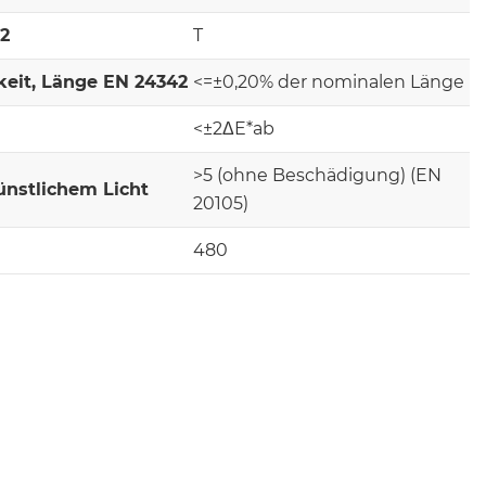
-2
T
keit, Länge EN 24342
<=±0,20% der nominalen Länge
<±2ΔE*ab
>5 (ohne Beschädigung) (EN
ünstlichem Licht
20105)
480