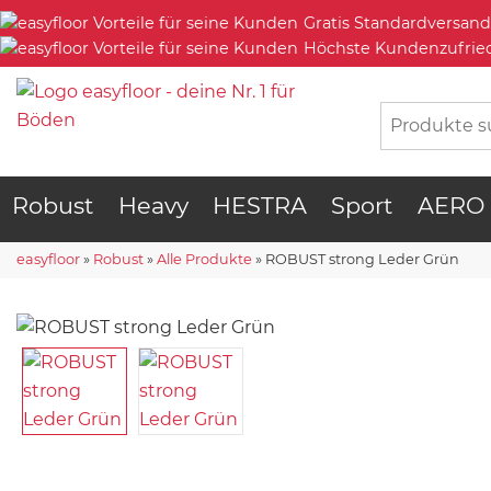
Gratis Standardversand
Höchste Kundenzufrie
Robust
Heavy
HESTRA
Sport
AERO
easyfloor
»
Robust
»
Alle Produkte
»
ROBUST strong Leder Grün