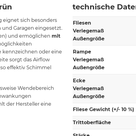
rün
technische Dat
g eignet sich besonders
Fliesen
n und Garagen eingesetzt.
Verlegemaß
gen) und ermöglichen
mit
Außengröße
möglichkeiten
re kennzeichnen oder eine
Rampe
seite sorgt das Airflow
Verlegemaß
so effektiv Schimmel
Außengröße
Ecke
elsweise Wendebereich
Verlegemaß
schwankungen
Außengröße
t der Hersteller eine
Fliese Gewicht (+/- 10 %)
Trittoberfläche
Stärke