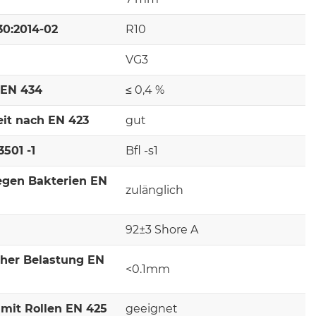
30:2014-02
R10
VG3
 EN 434
≤ 0,4 %
it nach EN 423
gut
501 -1
Bfl -s1
egen Bakterien EN
zulänglich
92±3 Shore A
cher Belastung EN
<0.1mm
mit Rollen EN 425
geeignet