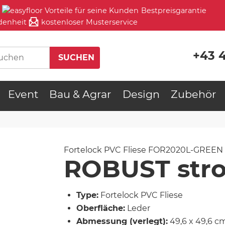
Bestpreisgarantie
denheit
kostenloser Musterservice
+43 
Event
Bau & Agrar
Design
Zubehör
Fortelock PVC Fliese
FOR2020L-GREEN
ROBUST stro
Type:
Fortelock PVC Fliese
Oberfläche:
Leder
Abmessung (verlegt):
49,6 x 49,6 c