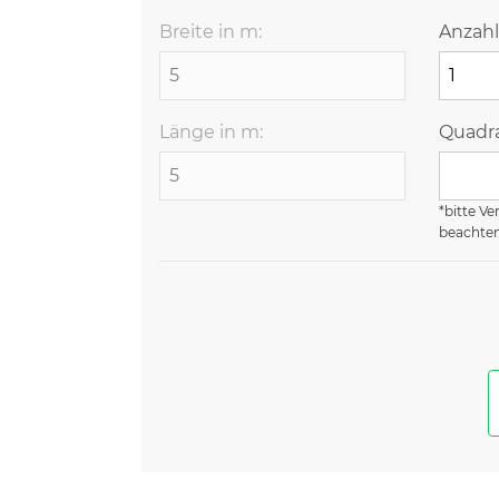
Breite in m:
Anzahl
Länge in m:
Quadra
*bitte Ve
beachte