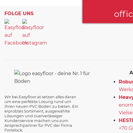
offi
FOLGE UNS
A
Robus
Werks
Heavy
Wir bei Easyfloor.at setzen alles daran
um eine perfekte Lösung rund um
enorm
Ihren neuen PVC Boden zu bieten. Ein
erprobtes Sortiment, ausgewählte
Vielse
Lösungen und zuerverlässiger
HEST
Kundenservice machen uns zum
Ansprechpartner für PVC der Firma
+70 G
Fortelock.