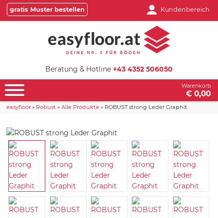
gratis Muster bestellen
Kundenbereich
Beratung & Hotline
+43 4352 506050
Warenkorb
€ 0,00
easyfloor
»
Robust
»
Alle Produkte
»
ROBUST strong Leder Graphit