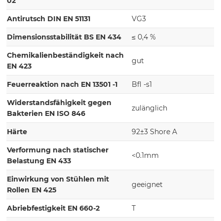
02
Antirutsch DIN EN 51131
VG3
Dimensionsstabilität BS EN 434
≤ 0,4 %
Chemikalienbeständigkeit nach
gut
EN 423
Feuerreaktion nach EN 13501 -1
Bfl -s1
Widerstandsfähigkeit gegen
zulänglich
Bakterien EN ISO 846
Härte
92±3 Shore A
Verformung nach statischer
<0.1mm
Belastung EN 433
Einwirkung von Stühlen mit
geeignet
Rollen EN 425
Abriebfestigkeit EN 660-2
T