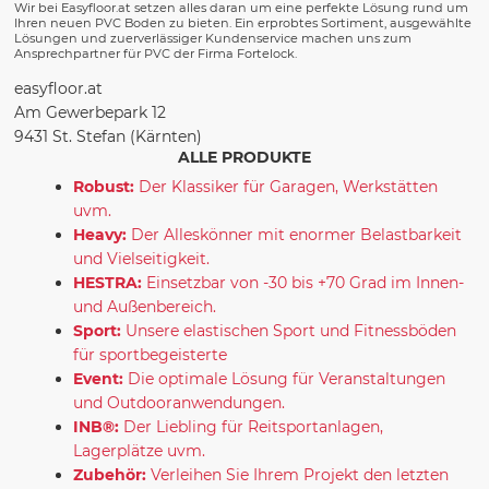
Wir bei Easyfloor.at setzen alles daran um eine perfekte Lösung rund um
Ihren neuen PVC Boden zu bieten. Ein erprobtes Sortiment, ausgewählte
Lösungen und zuerverlässiger Kundenservice machen uns zum
Ansprechpartner für PVC der Firma Fortelock.
easyfloor.at
Am Gewerbepark 12
9431 St. Stefan (Kärnten)
ALLE PRODUKTE
Robust:
Der Klassiker für Garagen, Werkstätten
uvm.
Heavy:
Der Alleskönner mit enormer Belastbarkeit
und Vielseitigkeit.
HESTRA:
Einsetzbar von -30 bis +70 Grad im Innen-
und Außenbereich.
Sport:
Unsere elastischen Sport und Fitnessböden
für sportbegeisterte
Event:
Die optimale Lösung für Veranstaltungen
und Outdooranwendungen.
INB®:
Der Liebling für Reitsportanlagen,
Lagerplätze uvm.
Zubehör:
Verleihen Sie Ihrem Projekt den letzten