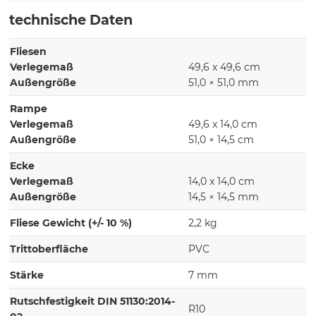
technische Daten
Fliesen
Verlegemaß
49,6 x 49,6 cm
Außengröße
51,0 × 51,0 mm
Rampe
Verlegemaß
49,6 x 14,0 cm
Außengröße
51,0 × 14,5 cm
Ecke
Verlegemaß
14,0 x 14,0 cm
Außengröße
14,5 × 14,5 mm
Fliese Gewicht (+/- 10 %)
2,2 kg
Trittoberfläche
PVC
Stärke
7 mm
Rutschfestigkeit DIN 51130:2014-
R10