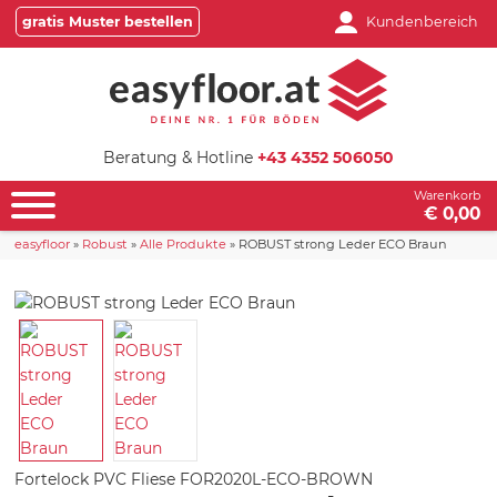
gratis Muster bestellen
Kundenbereich
Beratung & Hotline
+43 4352 506050
Warenkorb
€ 0,00
easyfloor
»
Robust
»
Alle Produkte
»
ROBUST strong Leder ECO Braun
Fortelock PVC Fliese
FOR2020L-ECO-BROWN