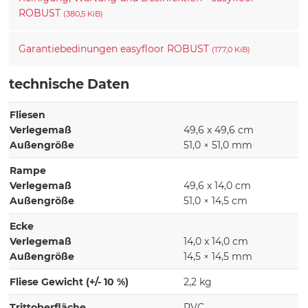
ROBUST
(380,5 KiB)
Garantiebedinungen easyfloor ROBUST
(177,0 KiB)
technische Daten
Fliesen
Verlegemaß
49,6 x 49,6 cm
Außengröße
51,0 × 51,0 mm
Rampe
Verlegemaß
49,6 x 14,0 cm
Außengröße
51,0 × 14,5 cm
Ecke
Verlegemaß
14,0 x 14,0 cm
Außengröße
14,5 × 14,5 mm
Fliese Gewicht (+/- 10 %)
2,2 kg
Trittoberfläche
PVC