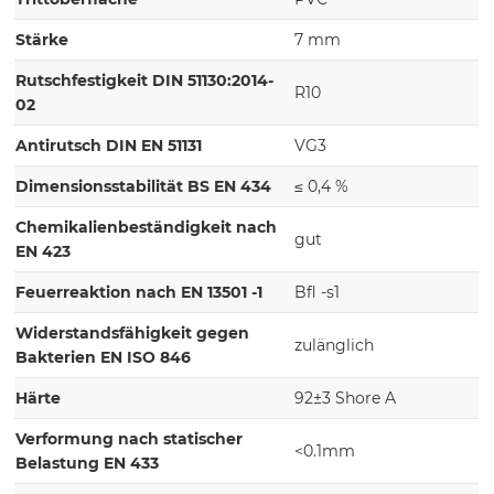
Stärke
7 mm
Rutschfestigkeit DIN 51130:2014-
R10
02
Antirutsch DIN EN 51131
VG3
Dimensionsstabilität BS EN 434
≤ 0,4 %
Chemikalienbeständigkeit nach
gut
EN 423
Feuerreaktion nach EN 13501 -1
Bfl -s1
Widerstandsfähigkeit gegen
zulänglich
Bakterien EN ISO 846
Härte
92±3 Shore A
Verformung nach statischer
<0.1mm
Belastung EN 433