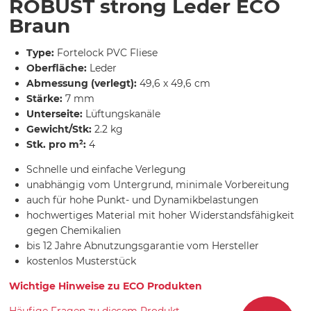
ROBUST strong Leder ECO
Braun
Type:
Fortelock PVC Fliese
Oberfläche:
Leder
Abmessung (verlegt):
49,6 x 49,6 cm
Stärke:
7 mm
Unterseite:
Lüftungskanäle
Gewicht/Stk:
2.2 kg
Stk. pro m²:
4
Schnelle und einfache Verlegung
unabhängig vom Untergrund, minimale Vorbereitung
auch für hohe Punkt- und Dynamikbelastungen
hochwertiges Material mit hoher Widerstandsfähigkeit
gegen Chemikalien
bis 12 Jahre Abnutzungsgarantie vom Hersteller
kostenlos Musterstück
Wichtige Hinweise zu ECO Produkten
Häufige Fragen zu diesem Produkt