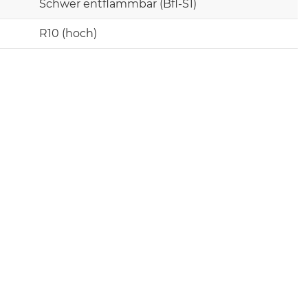
Schwer entflammbar (Bfl-S1)
R10 (hoch)