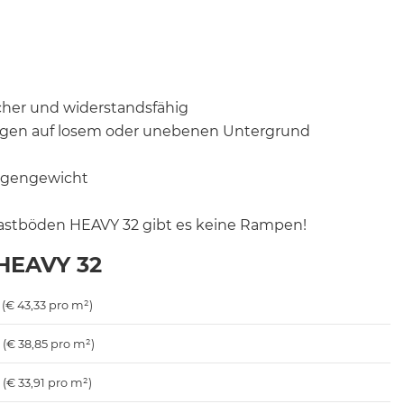
cher und widerstandsfähig
legen auf losem oder unebenen Untergrund
Eigengewicht
lastböden HEAVY 32 gibt es keine Rampen!
r HEAVY 32
(€ 43,33 pro m²)
(€ 38,85 pro m²)
(€ 33,91 pro m²)