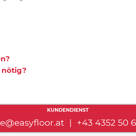
en?
 nötig?
KUNDENDIENST
ce@easyfloor.at
|
+43 4352 50 