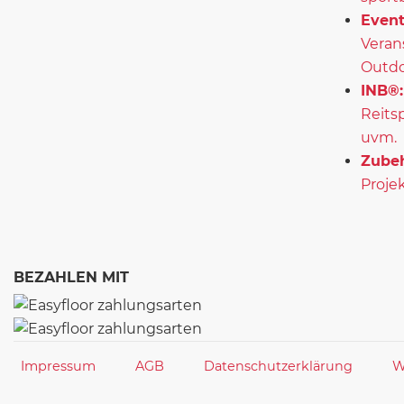
Event
Veran
Outd
INB®:
Reits
uvm.
Zubeh
Projek
BEZAHLEN MIT
Impressum
AGB
Datenschutzerklärung
W