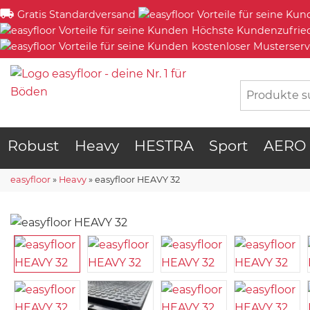
Gratis Standardversand
Höchste Kundenzufrie
kostenloser Musterserv
Robust
Heavy
HESTRA
Sport
AERO
easyfloor
»
Heavy
»
easyfloor HEAVY 32