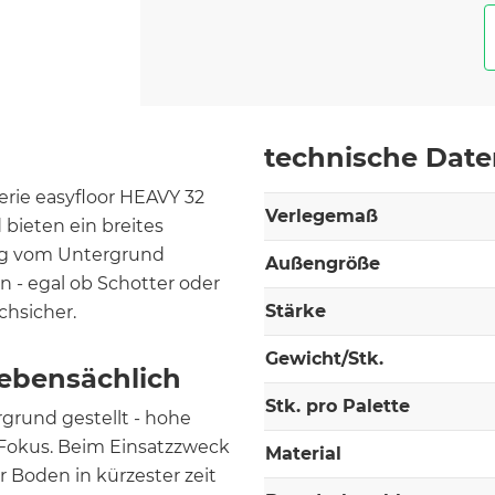
technische Dat
erie easyfloor HEAVY 32
Verlegemaß
bieten ein breites
g vom Untergrund
Außengröße
- egal ob Schotter oder
Stärke
chsicher.
Gewicht/Stk.
nebensächlich
Stk. pro Palette
grund gestellt - hohe
 Fokus. Beim Einsatzzweck
Material
r Boden in kürzester zeit