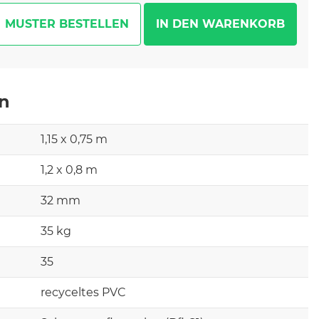
MUSTER BESTELLEN
en
1,15 x 0,75 m
1,2 x 0,8 m
32 mm
35 kg
35
recyceltes PVC