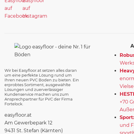
A
Robus
Werks
Heavy
Wir bei Easyfloor.at setzen alles daran
um eine perfekte Lösung rund um
enorm
Ihren neuen PVC Boden zu bieten. Ein
erprobtes Sortiment, ausgewählte
Vielse
Lösungen und zuerverlässiger
HEST
Kundenservice machen uns zum
Ansprechpartner für PVC der Firma
+70 G
Fortelock.
Außen
easyfloor.at
Sport
Am Gewerbepark 12
und F
9431 St. Stefan (Kärnten)
sport