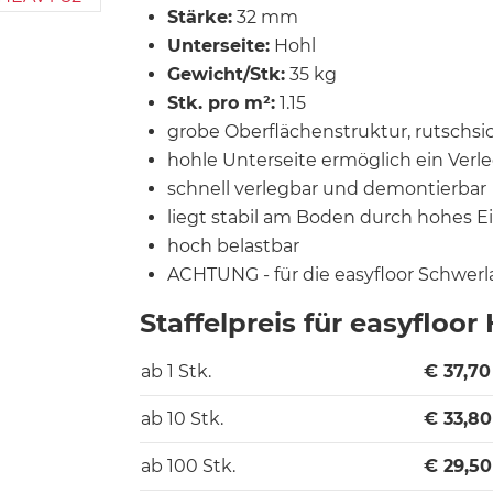
Stärke:
32 mm
Unterseite:
Hohl
Gewicht/Stk:
35 kg
Stk. pro m²:
1.15
grobe Oberflächenstruktur, rutschsi
hohle Unterseite ermöglich ein Ver
schnell verlegbar und demontierbar
liegt stabil am Boden durch hohes 
hoch belastbar
ACHTUNG - für die easyfloor Schwer
Staffelpreis für easyfloo
ab 1 Stk.
€
37,70
ab 10 Stk.
€
33,80
ab 100 Stk.
€
29,50