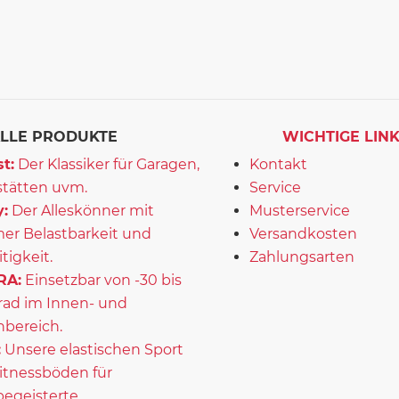
LLE PRODUKTE
WICHTIGE LIN
t:
Der Klassiker für Garagen,
Kontakt
tätten uvm.
Service
:
Der Alleskönner mit
Musterservice
er Belastbarkeit und
Versandkosten
itigkeit.
Zahlungsarten
RA:
Einsetzbar von -30 bis
rad im Innen- und
bereich.
:
Unsere elastischen Sport
itnessböden für
begeisterte