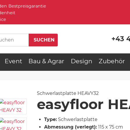
Bestpreisgarantie
denheit
ice
+43 
Event
Bau & Agrar
Design
Zubehör
Schwerlastplatte
HEAVY32
easyfloor H
Type:
Schwerlastplatte
Abmessung (verlegt):
115 x 75 cm