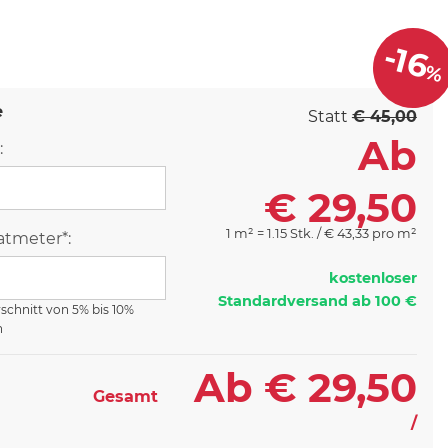
-16
%
e
Statt
€ 45,00
Ab
:
€
29,50
1 m² = 1.15 Stk. /
€
43,33 pro m²
tmeter*:
kostenloser
Standardversand ab 100 €
rschnitt von 5% bis 10%
n
Ab
€
29,50
Gesamt
/