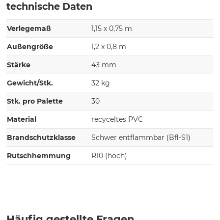
technische Daten
Verlegemaß
1,15 x 0,75 m
Außengröße
1,2 x 0,8 m
Stärke
43 mm
Gewicht/Stk.
32 kg
Stk. pro Palette
30
Material
recyceltes PVC
Brandschutzklasse
Schwer entflammbar (Bfl-S1)
Rutschhemmung
R10 (hoch)
Häufig gestellte Fragen