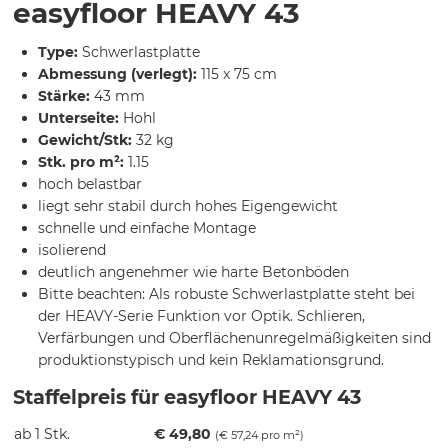
easyfloor HEAVY 43
Type:
Schwerlastplatte
Abmessung (verlegt):
115 x 75 cm
Stärke:
43 mm
Unterseite:
Hohl
Gewicht/Stk:
32 kg
Stk. pro m²:
1.15
hoch belastbar
liegt sehr stabil durch hohes Eigengewicht
schnelle und einfache Montage
isolierend
deutlich angenehmer wie harte Betonböden
Bitte beachten: Als robuste Schwerlastplatte steht bei
der HEAVY-Serie Funktion vor Optik. Schlieren,
Verfärbungen und Oberflächenunregelmäßigkeiten sind
produktionstypisch und kein Reklamationsgrund.
Staffelpreis für easyfloor HEAVY 43
ab 1 Stk.
€
49,80
(€ 57,24 pro m²)