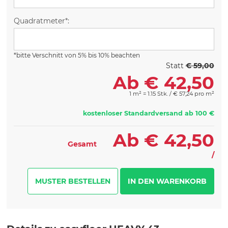
Quadratmeter*:
*bitte Verschnitt von 5% bis 10% beachten
Statt
€ 59,00
Ab
€
42,50
1 m² = 1.15 Stk. /
€
57,24 pro m²
kostenloser Standardversand ab 100 €
Ab
€
42,50
Gesamt
/
MUSTER BESTELLEN