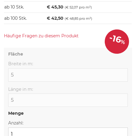
ab 10 Stk.
€
45,30
(€ 52,07 pro m²)
ab 100 Stk.
€
42,50
(€ 48,85 pro m²)
-16
Häufige Fragen zu diesem Produkt
%
Fläche
Breite in m:
Länge in m:
Menge
Anzahl: