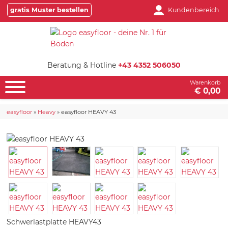
gratis Muster bestellen
Kundenbereich
Beratung & Hotline
+43 4352 506050
Warenkorb
€ 0,00
easyfloor
»
Heavy
»
easyfloor HEAVY 43
Schwerlastplatte
HEAVY43