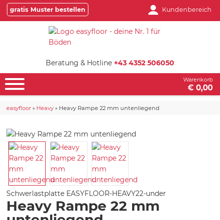
gratis Muster bestellen
Kundenbereich
Beratung & Hotline
+43 4352 506050
Warenkorb
€ 0,00
easyfloor
»
Heavy
»
Heavy Rampe 22 mm untenliegend
Schwerlastplatte
EASYFLOOR-HEAVY22-under
Heavy Rampe 22 mm
untenliegend