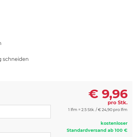
n
g schneiden
€
9,96
pro Stk.
1 lfm = 2.5 Stk. /
€
24,90 pro lfm
kostenloser
Standardversand ab 100 €