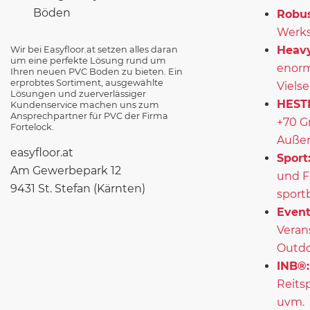
Robus
Werks
Heavy
Wir bei Easyfloor.at setzen alles daran
um eine perfekte Lösung rund um
enorm
Ihren neuen PVC Boden zu bieten. Ein
erprobtes Sortiment, ausgewählte
Vielse
Lösungen und zuerverlässiger
HEST
Kundenservice machen uns zum
Ansprechpartner für PVC der Firma
+70 G
Fortelock.
Außen
easyfloor.at
Sport
Am Gewerbepark 12
und F
9431 St. Stefan (Kärnten)
sport
Event
Veran
Outd
INB®:
Reits
uvm.