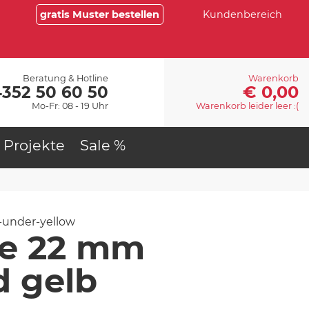
gratis Muster bestellen
Kundenbereich
Beratung & Hotline
Warenkorb
€ 0,00
4352 50 60 50
Mo-Fr: 08 - 19 Uhr
Warenkorb leider leer :(
Projekte
Sale %
under-yellow
e 22 mm
d gelb