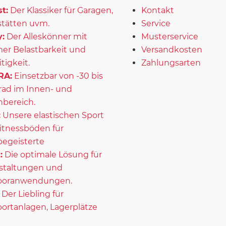
t:
Der Klassiker für Garagen,
Kontakt
tätten uvm.
Service
:
Der Alleskönner mit
Musterservice
er Belastbarkeit und
Versandkosten
itigkeit.
Zahlungsarten
RA:
Einsetzbar von -30 bis
rad im Innen- und
bereich.
:
Unsere elastischen Sport
itnessböden für
begeisterte
:
Die optimale Lösung für
staltungen und
ooranwendungen.
Der Liebling für
portanlagen, Lagerplätze