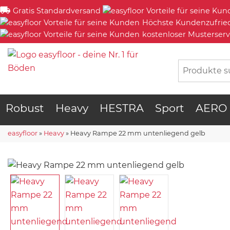
Gratis Standardversand
Höchste Kundenzufrie
kostenloser Musterserv
Robust
Heavy
HESTRA
Sport
AERO
easyfloor
»
Heavy
»
Heavy Rampe 22 mm untenliegend gelb