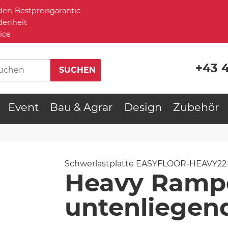
Bestpreisgarantie
denheit
ice
+43 
Event
Bau & Agrar
Design
Zubehör
Schwerlastplatte
EASYFLOOR-HEAVY22-
Heavy Ramp
untenliegen