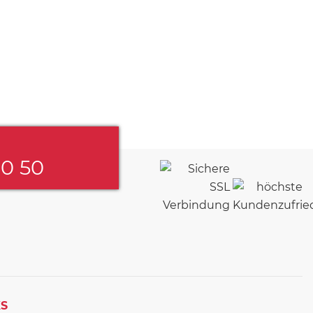
60 50
KS