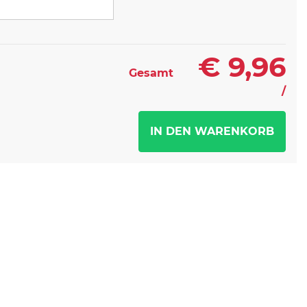
€
9,96
Gesamt
/