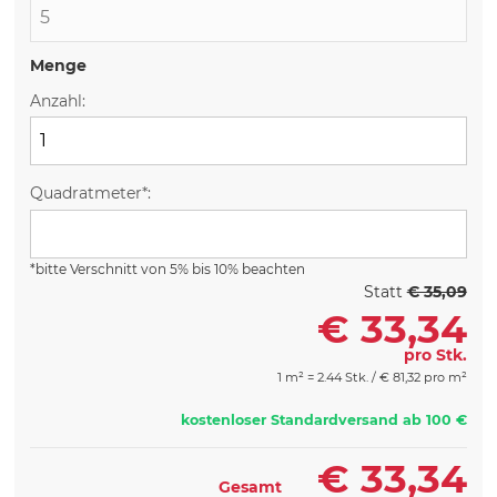
Menge
Anzahl:
Quadratmeter*:
*bitte Verschnitt von 5% bis 10% beachten
Statt
€ 35,09
€
33,34
pro Stk.
1 m² = 2.44 Stk. /
€
81,32 pro m²
kostenloser Standardversand ab 100 €
€
33,34
Gesamt