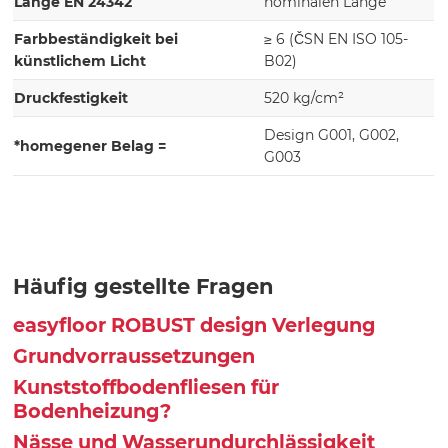
Länge EN 24342
nominalen Länge
Farbbeständigkeit bei
≥ 6 (ČSN EN ISO 105-
künstlichem Licht
B02)
Druckfestigkeit
520 kg/cm²
Design G001, G002,
*homegener Belag =
G003
Häufig gestellte Fragen
easyfloor ROBUST design Verlegung
Grundvorraussetzungen
Kunststoffbodenfliesen für
Bodenheizung?
Nässe und Wasserundurchlässigkeit