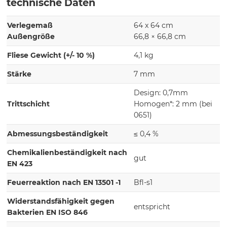
technische Daten
Verlegemaß
64 x 64 cm
Außengröße
66,8 × 66,8 cm
Fliese Gewicht (+/- 10 %)
4,1 kg
Stärke
7 mm
Design: 0,7mm
Trittschicht
Homogen*: 2 mm (bei
0651)
Abmessungsbeständigkeit
≤ 0,4 %
Chemikalienbeständigkeit nach
gut
EN 423
Feuerreaktion nach EN 13501 -1
Bfl-s1
Widerstandsfähigkeit gegen
entspricht
Bakterien EN ISO 846