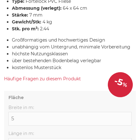
Type:
Fortelock PVC Fliese
Abmessung (verlegt):
64 x 64 cm
Stärke:
7 mm
Gewicht/Stk:
4 kg
Stk. pro m²:
2.44
Großformatiges und hochwertiges Design
unabhängig vom Untergrund, minimale Vorbereitung
höchste Nutzungsklassen
über bestehenden Bodenbelag verlegbar
kostenlos Musterstück
-5
Häufige Fragen zu diesem Produkt
%
Fläche
Breite in m:
Länge in m: