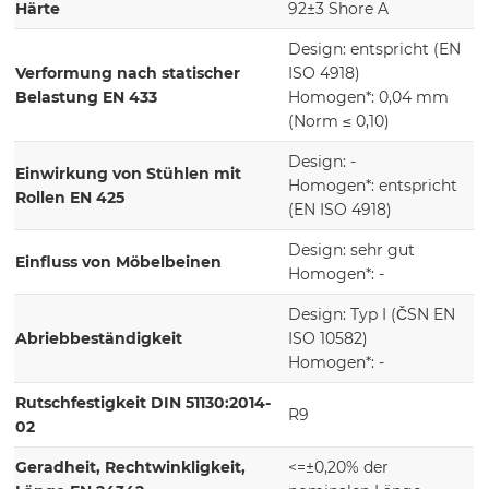
Härte
92±3 Shore A
Design: entspricht (EN
Verformung nach statischer
ISO 4918)
Belastung EN 433
Homogen*: 0,04 mm
(Norm ≤ 0,10)
Design: -
Einwirkung von Stühlen mit
Homogen*: entspricht
Rollen EN 425
(EN ISO 4918)
Design: sehr gut
Einfluss von Möbelbeinen
Homogen*: -
Design: Typ I (ČSN EN
Abriebbeständigkeit
ISO 10582)
Homogen*: -
Rutschfestigkeit DIN 51130:2014-
R9
02
Geradheit, Rechtwinkligkeit,
<=±0,20% der