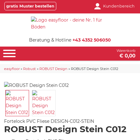
gratis Muster bestellen
Kundenbereich
Beratung & Hotline
+43 4352 506050
Warenkorb
€ 0,00
easyfloor
»
Robust
»
ROBUST Design
»
ROBUST Design Stein C012
Fortelock PVC Fliese
DESIGN-C012-STEIN
ROBUST Design Stein C012