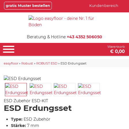
gratis Muster bestellen
Kundenbereich
Beratung & Hotline
+43 4352 506050
Warenkorb
€ 0,00
easyfloor
»
Robust
»
ROBUST ESD
»
ESD Erdungsset
ESD Zubehör
ESD-KIT
ESD Erdungsset
Type:
ESD Zubehör
Stärke:
7 mm