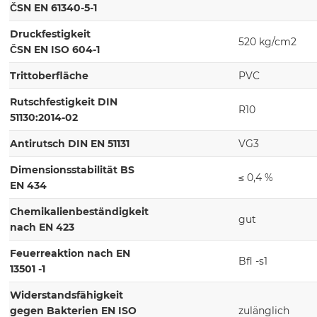
ČSN EN 61340-5-1
Druckfestigkeit
520 kg/cm2
ČSN EN ISO 604-1
Trittoberfläche
PVC
Rutschfestigkeit DIN
R10
51130:2014-02
Antirutsch DIN EN 51131
VG3
Dimensionsstabilität BS
≤ 0,4 %
EN 434
Chemikalienbeständigkeit
gut
nach EN 423
Feuerreaktion nach EN
Bfl -s1
13501 -1
Widerstandsfähigkeit
gegen Bakterien EN ISO
zulänglich