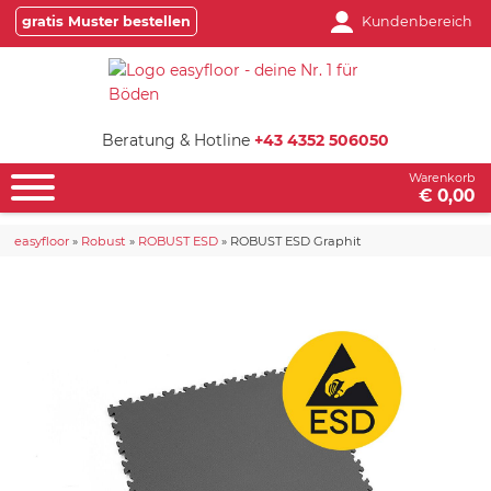
gratis Muster bestellen
Kundenbereich
Beratung & Hotline
+43 4352 506050
Warenkorb
€ 0,00
easyfloor
»
Robust
»
ROBUST ESD
»
ROBUST ESD Graphit