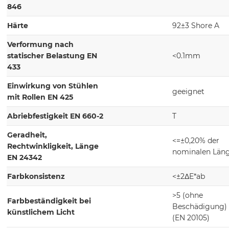
846
Härte
92±3 Shore A
Verformung nach
statischer Belastung EN
<0.1mm
433
Einwirkung von Stühlen
geeignet
mit Rollen EN 425
Abriebfestigkeit EN 660-2
T
Geradheit,
<=±0,20% der
Rechtwinkligkeit, Länge
nominalen Län
EN 24342
Farbkonsistenz
<±2ΔE*ab
>5 (ohne
Farbbeständigkeit bei
Beschädigung)
künstlichem Licht
(EN 20105)