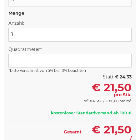
Menge
Anzahl:
Quadratmeter*:
*bitte Verschnitt von 5% bis 10% beachten
Statt
€ 24,33
€
21,50
pro Stk.
1 m² = 4 Stk. /
€
86,00 pro m²
kostenloser Standardversand ab 100 €
€
21,50
Gesamt
/