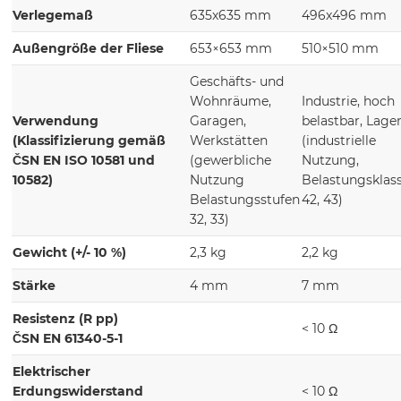
Verlegemaß
635x635 mm
496x496 mm
Außengröße der Fliese
653×653 mm
510×510 mm
Geschäfts- und
Wohnräume,
Industrie, hoch
Verwendung
Garagen,
belastbar, Lage
(Klassifizierung gemäß
Werkstätten
(industrielle
ČSN EN ISO 10581 und
(gewerbliche
Nutzung,
10582)
Nutzung
Belastungsklas
Belastungsstufen
42, 43)
32, 33)
Gewicht (+/- 10 %)
2,3 kg
2,2 kg
Stärke
4 mm
7 mm
Resistenz (R pp)
< 10 Ω
ČSN EN 61340-5-1
Elektrischer
Erdungswiderstand
< 10 Ω