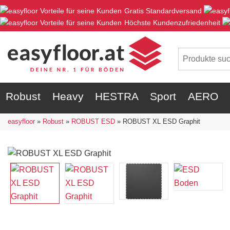
Gratis Standardversand
Höchste Kundenzufriedenheit
Robust
Heavy
HESTRA
Sport
AERO
easyfloor
»
Robust
»
ROBUST ESD
»
ROBUST XL ESD Graphit