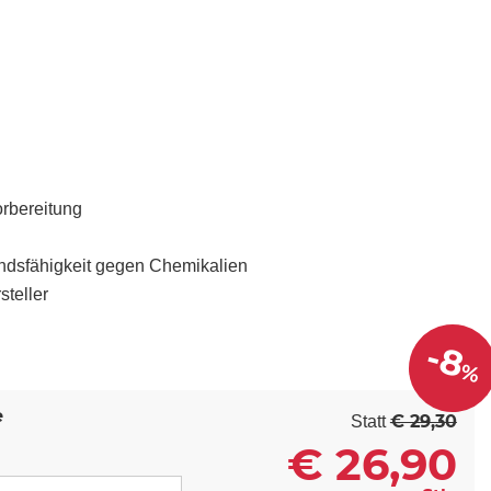
rbereitung
andsfähigkeit gegen Chemikalien
teller
-8
%
e
€ 29,30
Statt
€
26,90