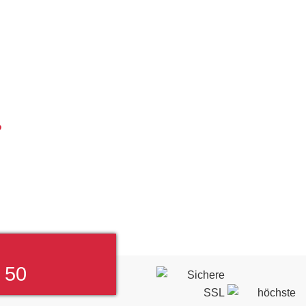
?
 50