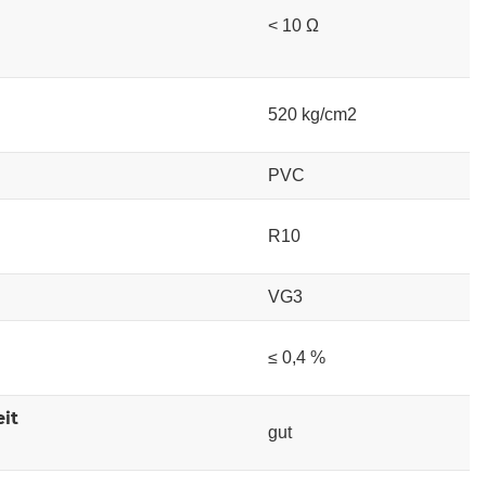
< 10 Ω
520 kg/cm2
PVC
R10
VG3
≤ 0,4 %
it
gut