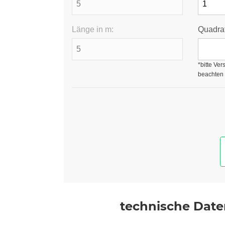
Länge in m:
Quadrat
*bitte Ve
beachten
technische Dat