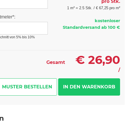
pro Stk.
1 m² = 2.5 Stk. /
€
67,25 pro m²
meter*:
kostenloser
Standardversand ab 100 €
rschnitt von 5% bis 10%
€
26,90
Gesamt
/
MUSTER BESTELLEN
en