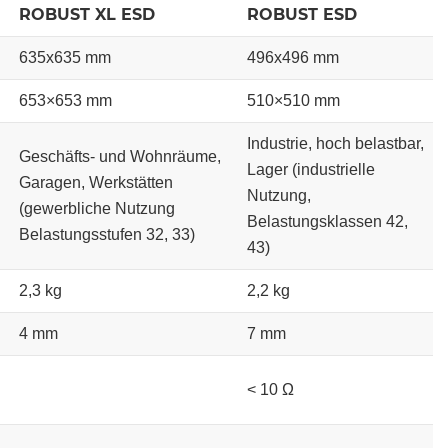
ROBUST XL ESD
ROBUST ESD
635x635 mm
496x496 mm
653×653 mm
510×510 mm
Industrie, hoch belastbar,
Geschäfts- und Wohnräume,
Lager (industrielle
Garagen, Werkstätten
Nutzung,
(gewerbliche Nutzung
Belastungsklassen 42,
Belastungsstufen 32, 33)
43)
2,3 kg
2,2 kg
4 mm
7 mm
< 10 Ω