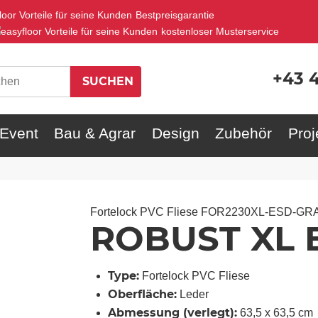
Bestpreisgarantie
kostenloser Musterservice
+43 
Event
Bau & Agrar
Design
Zubehör
Proj
Fortelock PVC Fliese
FOR2230XL-ESD-GR
ROBUST XL E
Type:
Fortelock PVC Fliese
Oberfläche:
Leder
Abmessung (verlegt):
63,5 x 63,5 cm