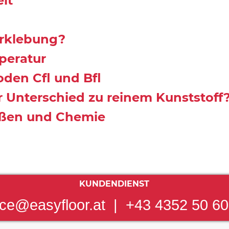
it
rklebung?
peratur
den Cfl und Bfl
 Unterschied zu reinem Kunststoff
ißen und Chemie
KUNDENDIENST
ice@easyfloor.at
|
+43 4352 50 60