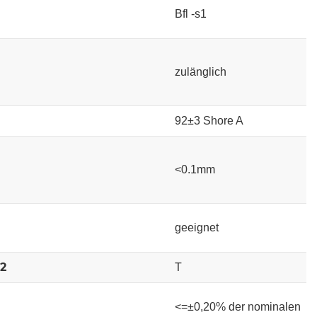
Bfl -s1
zulänglich
92±3 Shore A
<0.1mm
geeignet
-2
T
<=±0,20% der nominalen