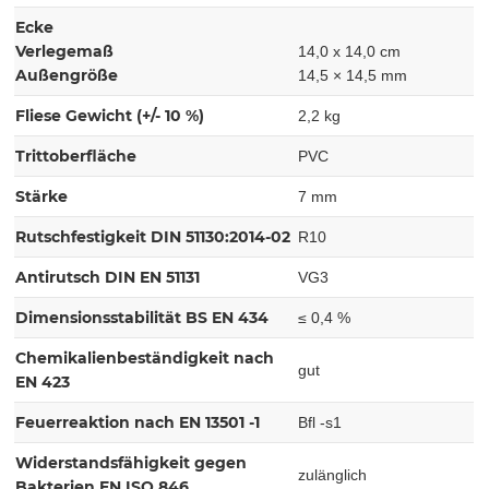
Ecke
Verlegemaß
14,0 x 14,0 cm
Außengröße
14,5 × 14,5 mm
Fliese Gewicht (+/- 10 %)
2,2 kg
Trittoberfläche
PVC
Stärke
7 mm
Rutschfestigkeit DIN 51130:2014-02
R10
Antirutsch DIN EN 51131
VG3
Dimensionsstabilität BS EN 434
≤ 0,4 %
Chemikalienbeständigkeit nach
gut
EN 423
Feuerreaktion nach EN 13501 -1
Bfl -s1
Widerstandsfähigkeit gegen
zulänglich
Bakterien EN ISO 846