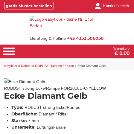
gratis Muster bestellen
Kundenbereich
+43 4352 506050
Beratung & Hotline
Warenkorb
€ 0,00
easyfloor
»
Robust
»
ROBUST Rampen / Ecken
»
Ecke Diamant Gelb
ROBUST strong Ecke/Rampe
FOR2016D-C-YELLOW
Ecke Diamant Gelb
Type:
ROBUST strong Ecke/Rampe
Oberfläche:
Diamant / Riffel
Stärke:
7 mm
Unterseite:
Lüftungskanäle