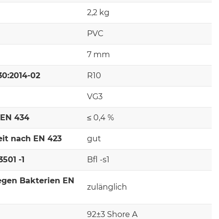
2,2 kg
PVC
7 mm
30:2014-02
R10
VG3
 EN 434
≤ 0,4 %
it nach EN 423
gut
501 -1
Bfl -s1
egen Bakterien EN
zulänglich
92±3 Shore A