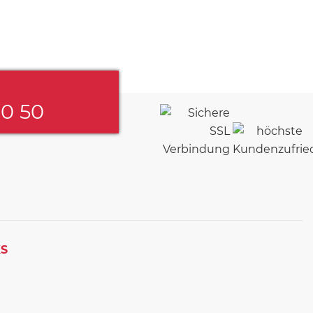
60 50
KS