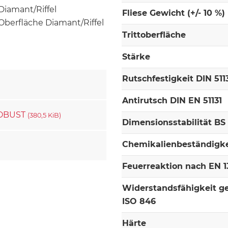
Fliese Gewicht (+/- 10 %)
Oberfläche Diamant/Riffel
Trittoberfläche
Stärke
Rutschfestigkeit DIN 511
Antirutsch DIN EN 51131
 ROBUST
(380,5 KiB)
Dimensionsstabilität BS
Chemikalienbeständigke
Feuerreaktion nach EN 13
Widerstandsfähigkeit g
ISO 846
Härte