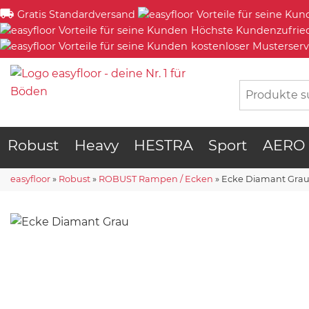
Gratis Standardversand
Höchste Kundenzufrie
kostenloser Musterserv
Robust
Heavy
HESTRA
Sport
AERO
easyfloor
»
Robust
»
ROBUST Rampen / Ecken
»
Ecke Diamant Gra