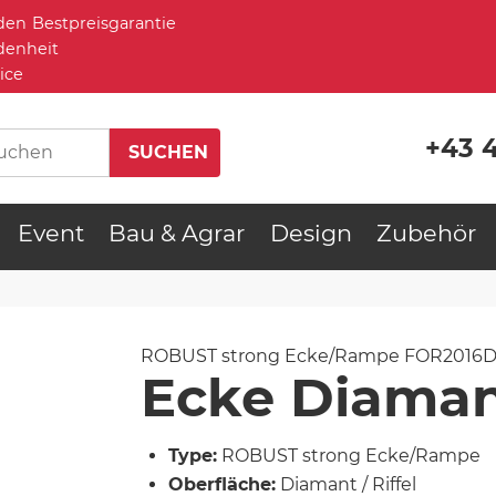
Bestpreisgarantie
denheit
ice
+43 
Event
Bau & Agrar
Design
Zubehör
u
ROBUST strong Ecke/Rampe
FOR2016D
Ecke Diaman
Type:
ROBUST strong Ecke/Rampe
Oberfläche:
Diamant / Riffel