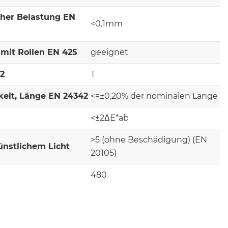
cher Belastung EN
<0.1mm
mit Rollen EN 425
geeignet
-2
T
keit, Länge EN 24342
<=±0,20% der nominalen Länge
<±2ΔE*ab
>5 (ohne Beschädigung) (EN
ünstlichem Licht
20105)
480