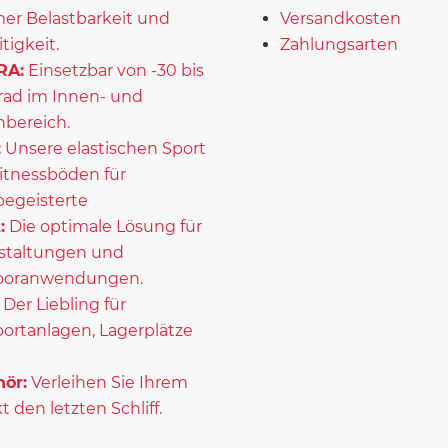
er Belastbarkeit und
Versandkosten
itigkeit.
Zahlungsarten
RA:
Einsetzbar von -30 bis
rad im Innen- und
bereich.
:
Unsere elastischen Sport
itnessböden für
begeisterte
:
Die optimale Lösung für
staltungen und
ooranwendungen.
Der Liebling für
portanlagen, Lagerplätze
ör:
Verleihen Sie Ihrem
t den letzten Schliff.