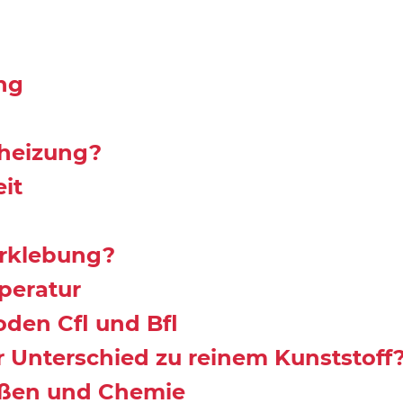
ng
nheizung?
it
rklebung?
peratur
den Cfl und Bfl
 Unterschied zu reinem Kunststoff
ißen und Chemie