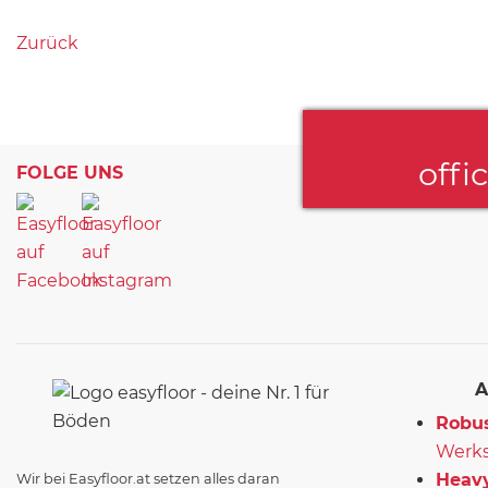
Zurück
offi
FOLGE UNS
A
Robus
Werks
Heavy
Wir bei Easyfloor.at setzen alles daran