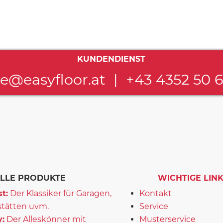
KUNDENDIENST
ce@easyfloor.at
|
+43 4352 50 
LLE PRODUKTE
WICHTIGE LIN
t:
Der Klassiker für Garagen,
Kontakt
tätten uvm.
Service
:
Der Alleskönner mit
Musterservice