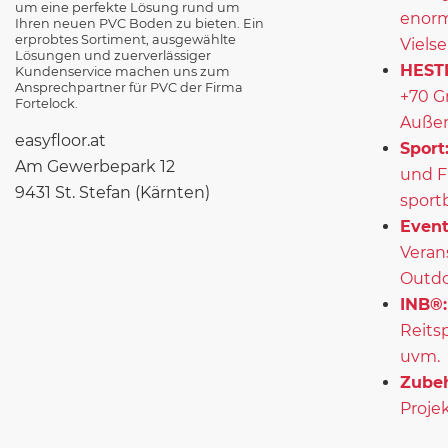
um eine perfekte Lösung rund um
enorm
Ihren neuen PVC Boden zu bieten. Ein
erprobtes Sortiment, ausgewählte
Vielse
Lösungen und zuerverlässiger
HEST
Kundenservice machen uns zum
Ansprechpartner für PVC der Firma
+70 G
Fortelock.
Außen
easyfloor.at
Sport
Am Gewerbepark 12
und F
9431 St. Stefan (Kärnten)
sport
Event
Veran
Outd
INB®:
Reits
uvm.
Zubeh
Projek