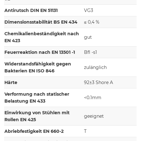
Antirutsch DIN EN 51131
VG3
Dimensionsstabilität BS EN 434
≤ 0,4 %
Chemikalienbeständigkeit nach
gut
EN 423
Feuerreaktion nach EN 13501 -1
Bfl -s1
Widerstandsfähigkeit gegen
zulänglich
Bakterien EN ISO 846
Härte
92±3 Shore A
Verformung nach statischer
<0.1mm
Belastung EN 433
Einwirkung von Stühlen mit
geeignet
Rollen EN 425
Abriebfestigkeit EN 660-2
T