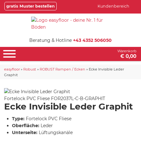
gratis Muster bestellen
Kundenbereich
Beratung & Hotline
+43 4352 506050
Warenkorb
€ 0,00
easyfloor
»
Robust
»
ROBUST Rampen / Ecken
»
Ecke Invisible Leder
Graphit
Fortelock PVC Fliese
FOR2037L-C-B-GRAPHIT
Ecke Invisible Leder Graphit
Type:
Fortelock PVC Fliese
Oberfläche:
Leder
Unterseite:
Lüftungskanäle