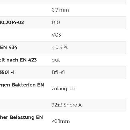
6,7 mm
30:2014-02
R10
VG3
 EN 434
≤ 0,4 %
it nach EN 423
gut
501 -1
Bfl -s1
egen Bakterien EN
zulänglich
92±3 Shore A
cher Belastung EN
<0.1mm