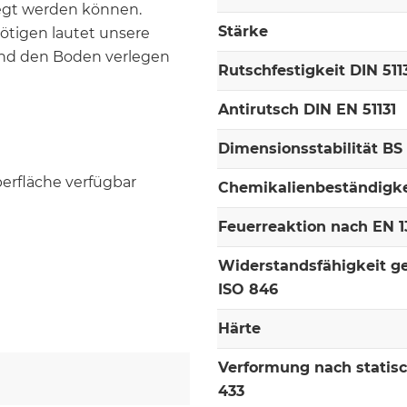
legt werden können.
Stärke
nötigen lautet unsere
nd den Boden verlegen
Rutschfestigkeit DIN 511
Antirutsch DIN EN 51131
Dimensionsstabilität BS
berfläche verfügbar
Chemikalienbeständigke
Feuerreaktion nach EN 13
Widerstandsfähigkeit g
ISO 846
Härte
Verformung nach statis
433