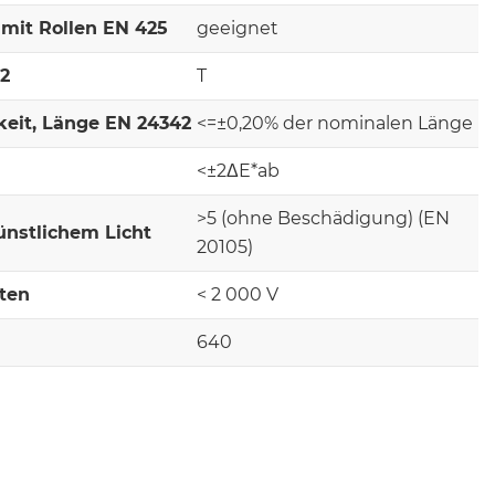
mit Rollen EN 425
geeignet
-2
T
keit, Länge EN 24342
<=±0,20% der nominalen Länge
<±2ΔE*ab
>5 (ohne Beschädigung) (EN
ünstlichem Licht
20105)
lten
< 2 000 V
640