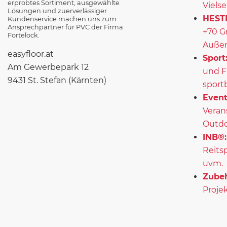
erprobtes Sortiment, ausgewählte
Vielse
Lösungen und zuerverlässiger
HEST
Kundenservice machen uns zum
Ansprechpartner für PVC der Firma
+70 G
Fortelock.
Außen
easyfloor.at
Sport
Am Gewerbepark 12
und F
9431 St. Stefan (Kärnten)
sport
Event
Veran
Outd
INB®:
Reits
uvm.
Zubeh
Projek