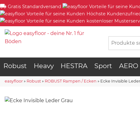
Gratis Standardversand
Höchste Kundenzufrie
kostenloser Musterserv
Robust
Heavy
HESTRA
Sport
AERO
easyfloor
»
Robust
»
ROBUST Rampen / Ecken
»
Ecke Invisible Lede