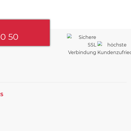
60 50
KS