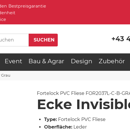
Bestpreisgarantie
denheit
ice
+43 
Event
Bau & Agrar
Design
Zubehör
r Grau
Fortelock PVC Fliese
FOR2037L-C-B-GR
Ecke Invisib
Type:
Fortelock PVC Fliese
Oberfläche:
Leder