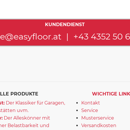
KUNDENDIENST
ce@easyfloor.at
|
+43 4352 50 
LLE PRODUKTE
WICHTIGE LIN
t:
Der Klassiker für Garagen,
Kontakt
tätten uvm.
Service
:
Der Alleskönner mit
Musterservice
er Belastbarkeit und
Versandkosten