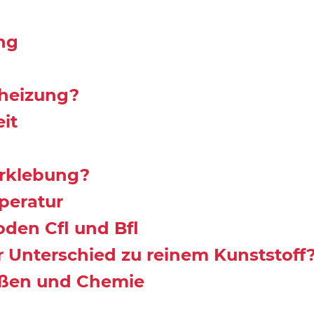
ng
nheizung?
it
rklebung?
peratur
den Cfl und Bfl
 Unterschied zu reinem Kunststoff
ißen und Chemie