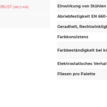
Einwirkung von Stühlen 
 ROBUST
(380,5 KiB)
Abriebfestigkeit EN 660
Geradheit, Rechtwinklig
Farbkonsistenz
Farbbeständigkeit bei k
Elektrostatisches Verha
Fliesen pro Palette