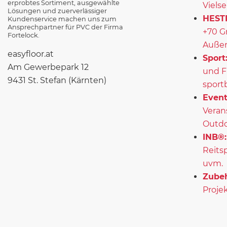
erprobtes Sortiment, ausgewählte
Vielse
Lösungen und zuerverlässiger
HEST
Kundenservice machen uns zum
Ansprechpartner für PVC der Firma
+70 G
Fortelock.
Außen
easyfloor.at
Sport
Am Gewerbepark 12
und F
9431 St. Stefan (Kärnten)
sport
Event
Veran
Outd
INB®:
Reits
uvm.
Zubeh
Projek