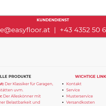
KUNDENDIENST
ce@easyfloor.at
|
+43 4352 50 
LLE PRODUKTE
WICHTIGE LIN
t:
Der Klassiker für Garagen,
Kontakt
tätten uvm.
Service
:
Der Alleskönner mit
Musterservice
er Belastbarkeit und
Versandkosten