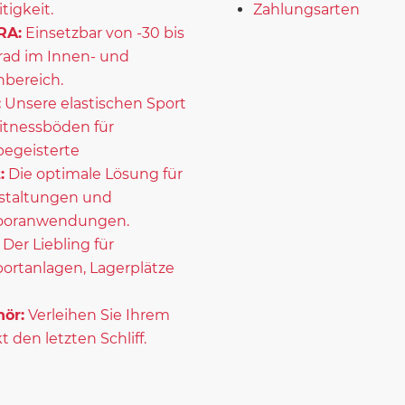
itigkeit.
Zahlungsarten
RA:
Einsetzbar von -30 bis
rad im Innen- und
bereich.
:
Unsere elastischen Sport
itnessböden für
begeisterte
:
Die optimale Lösung für
staltungen und
ooranwendungen.
Der Liebling für
portanlagen, Lagerplätze
ör:
Verleihen Sie Ihrem
t den letzten Schliff.