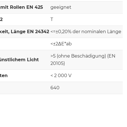
mit Rollen EN 425
geeignet
-2
T
keit, Länge EN 24342
<=±0,20% der nominalen Länge
<±2ΔE*ab
>5 (ohne Beschädigung) (EN
ünstlichem Licht
20105)
lten
< 2 000 V
640