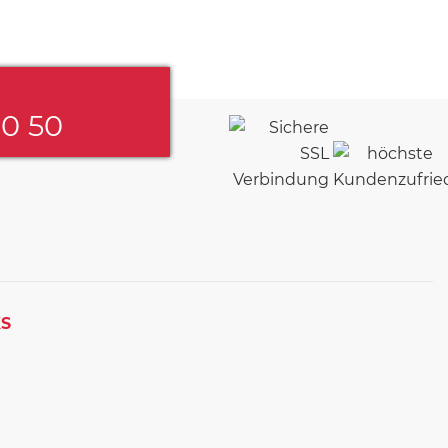
60 50
KS