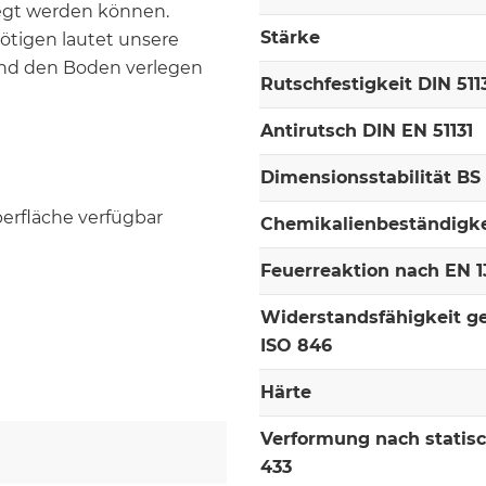
legt werden können.
Stärke
nötigen lautet unsere
nd den Boden verlegen
Rutschfestigkeit DIN 511
Antirutsch DIN EN 51131
Dimensionsstabilität BS
berfläche verfügbar
Chemikalienbeständigke
Feuerreaktion nach EN 13
Widerstandsfähigkeit g
ISO 846
Härte
Verformung nach statis
433