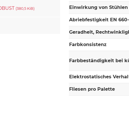
Einwirkung von Stühlen 
 ROBUST
(380,5 KiB)
Abriebfestigkeit EN 660
Geradheit, Rechtwinklig
Farbkonsistenz
Farbbeständigkeit bei k
Elektrostatisches Verha
Fliesen pro Palette