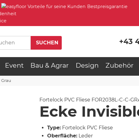
Bestpreisgarantie
denheit
ice
+43 
Event
Bau & Agrar
Design
Zubehör
r Grau
Fortelock PVC Fliese
FOR2038L-C-C-GR
Ecke Invisib
Type:
Fortelock PVC Fliese
Oberfläche:
Leder