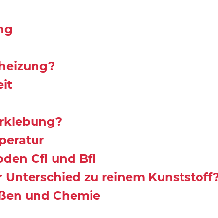
ng
nheizung?
it
rklebung?
peratur
den Cfl und Bfl
 Unterschied zu reinem Kunststoff
ißen und Chemie