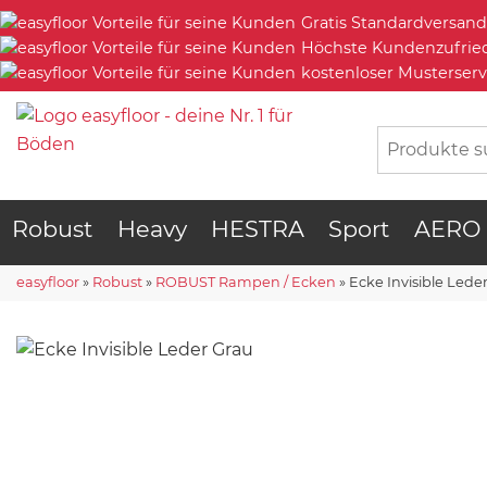
Gratis Standardversand
Höchste Kundenzufrie
kostenloser Musterserv
Robust
Heavy
HESTRA
Sport
AERO
easyfloor
»
Robust
»
ROBUST Rampen / Ecken
»
Ecke Invisible Lede