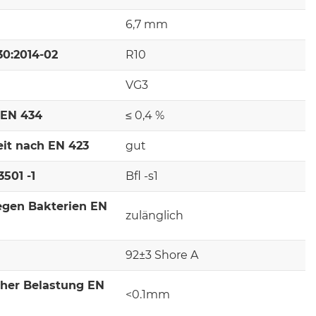
6,7 mm
30:2014-02
R10
VG3
 EN 434
≤ 0,4 %
it nach EN 423
gut
501 -1
Bfl -s1
egen Bakterien EN
zulänglich
92±3 Shore A
cher Belastung EN
<0.1mm